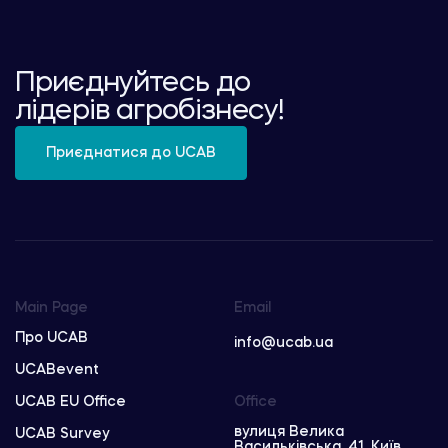
Приєднуйтесь до
лідерів агробізнесу!
Приєднатися до UCAB
Main Page
Email
Про UCAB
info@ucab.ua
UCABevent
UCAB EU Office
Office
вулиця Велика
UCAB Survey
Васильківська, 41, Київ,