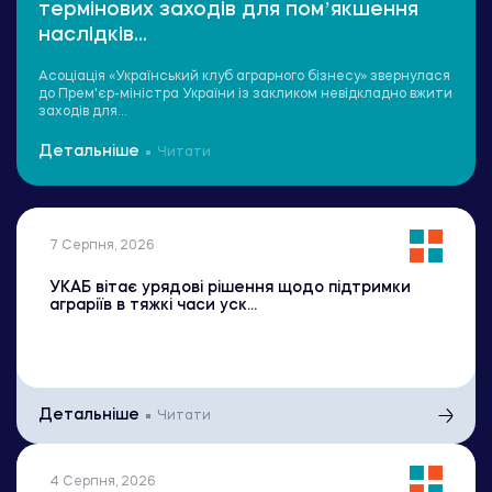
термінових заходів для помʼякшення
наслідків...
Асоціація «Український клуб аграрного бізнесу» звернулася
до Прем'єр-міністра України із закликом невідкладно вжити
заходів для...
Детальніше
Читати
7 Серпня, 2026
УКАБ вітає урядові рішення щодо підтримки
аграріїв в тяжкі часи уск...
Детальніше
Читати
4 Серпня, 2026