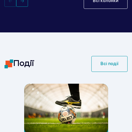
Всі колонки
Події
Всі події