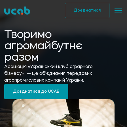
Skip
to
Доєднатися
content
Творимо
агромайбутнє
разом
Асоціація «Український клуб аграрного
бізнесу» — це об'єднання передових
агропромислових компаній України.
Доєднатися до UCAB