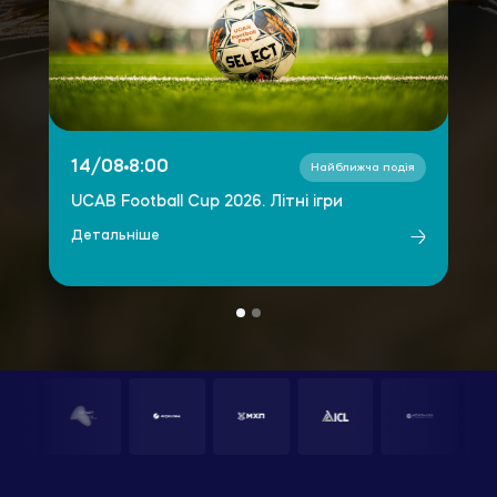
14/08
20/08
8:00
11:00
Найближча подія
Найближча подія
UCAB Football Cup 2026. Літні ігри
Землі для агробізнесу: розміновані
ділянки, лоти громад та банківсь...
Детальніше
Детальніше