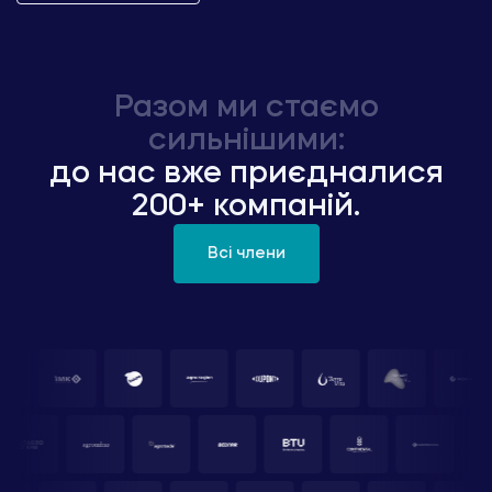
Разом ми стаємо
сильнішими:
до нас вже приєдналися
200+ компаній.
Всі члени