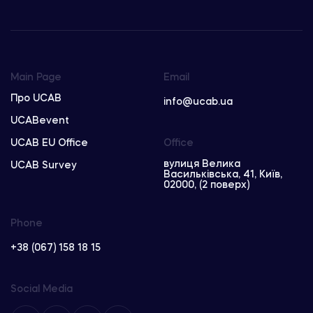
Main Page
Email
Про UCAB
info@ucab.ua
UCABevent
UCAB EU Office
Office
вулиця Велика
UCAB Survey
Васильківська, 41, Київ,
02000, (2 поверх)
Phone
+38 (067) 158 18 15
Social Media