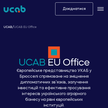
Skip
to
Доєднатися
content
UCAB
/
UCAB EU Office
UCAB
EU Office
Європейське представництво УКАБ у
Брюсселі спрямоване на зміцнення
дипломатичних зв’язків, залучення
інвестицій та ефективне просування
інтересів українського аграрного
бізнесу на рівні європейських
інституцій.