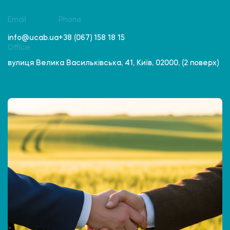
Email
Phone
info@ucab.ua
+38 (067) 158 18 15
Office
вулиця Велика Васильківська, 41, Київ, 02000, (2 поверх)