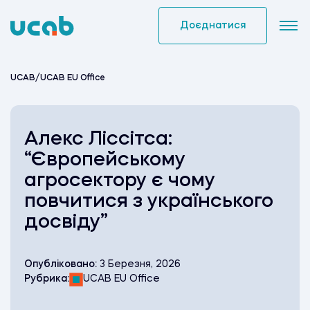
Skip
to
Доєднатися
content
UCAB
/
UCAB EU Office
Алекс Ліссітса:
“Європейському
агросектору є чому
повчитися з українського
досвіду”
Опубліковано:
3 Березня, 2026
Рубрика:
UCAB EU Office