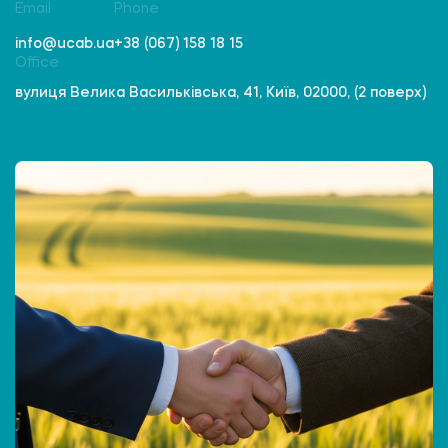
Email
Phone
info@ucab.ua
+38 (067) 158 18 15
Office
вулиця Велика Васильківська, 41, Київ, 02000, (2 поверх)