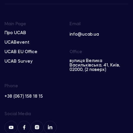
Main Page
Email
Про UCAB
info@ucab.ua
UCABevent
UCAB EU Office
Office
вулиця Велика
UCAB Survey
Васильківська, 41, Київ,
02000, (2 поверх)
Phone
+38 (067) 158 18 15
Social Media