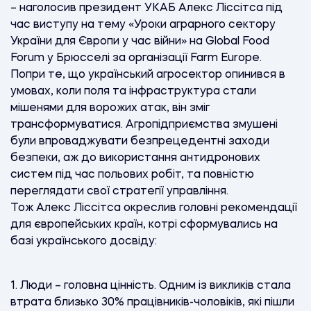
– наголосив президент УКАБ Алекс Ліссітса під
час виступу на тему «Уроки аграрного сектору
України для Європи у час війни» на Global Food
Forum у Брюсселі за організації Farm Europe.
Попри те, що український агросектор опинився в
умовах, коли поля та інфраструктура стали
мішенями для ворожих атак, він зміг
трансформуватися. Агропідприємства змушені
були впроваджувати безпрецедентні заходи
безпеки, аж до використання антидронових
систем під час польових робіт, та повністю
переглядати свої стратегії управління.
Тож Алекс Ліссітса окреслив головні рекомендації
для європейських країн, котрі сформувались на
базі українського досвіду:
1.
Люди – головна цінність. Одним із викликів стала
втрата близько 30% працівників-чоловіків, які пішли