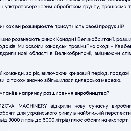
втілити всі їхні побажання в наших агрегатах. Незаб
 і ультраповерхневим обробітком ґрунту, працюємо 
 ринках ви розширюєте присутність своєї продукції?
шно розвивають ринок Канади і Великобританії, роз
одажів. Ми освоїли канадські провінції на сході – Квебе
дкрили нові області в Великобританії, зміцнюючи спів
ї команди, за рік, включаючи кризовий період, продажі
ази, а також значно збільшилася дилерська мережа.
компанії в напрямку розширення виробництва?
LOZOVA MACHINERY відкрили нову сучасну виробнич
обсяги для українського ринку в найближчій перспектив
від 3000 літрів до 6000 літрів) плюс обсяги на експорт.