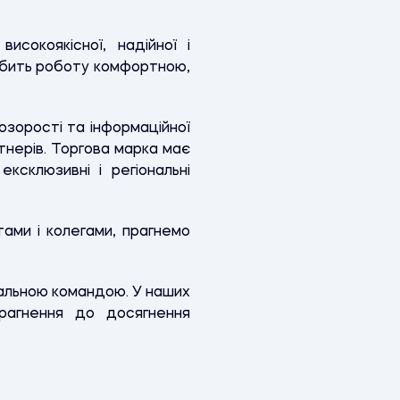
сокоякісної, надійної і
робить роботу комфортною,
зорості та інформаційної
ртнерів. Торгова марка має
ксклюзивні і регіональні
ами і колегами, прагнемо
альною командою. У наших
прагнення до досягнення