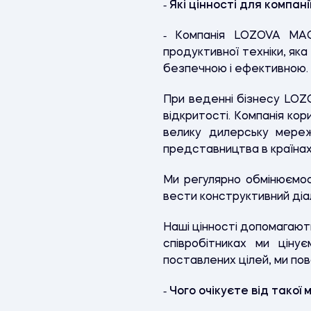
‑ Які цінності для компан
‑ Компанія LOZOVA MACH
продуктивної техніки, як
безпечною і ефективною.
При веденні бізнесу LOZ
відкритості. Компанія кор
велику дилерську мережу
представництва в країнах 
Ми регулярно обмінюємос
вести конструктивний діал
Наші цінності допомагаю
співробітниках ми ціну
поставлених цілей, ми пов
‑ Чого очікуєте від такої