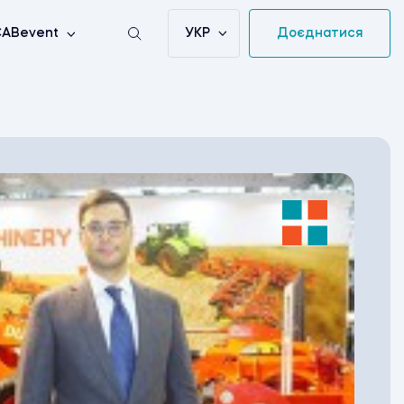
УКР
Доєднатися
ABevent