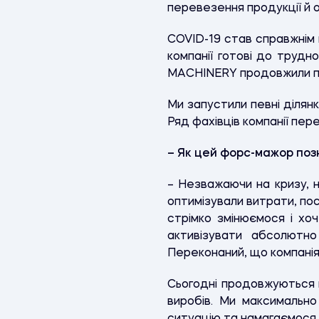
перевезення продукції й о
COVID-19 став справжнім в
компанії готові до трудн
MACHINERY продовжили пра
Ми запустили певні ділян
Ряд фахівців компанії пер
– Як цей форс-мажор поз
– Незважаючи на кризу, н
оптимізували витрати, пос
стрімко змінюємося і хо
активізувати абсолютно
Переконаний, що компанія 
Сьогодні продовжуються в
виробів. Ми максимально