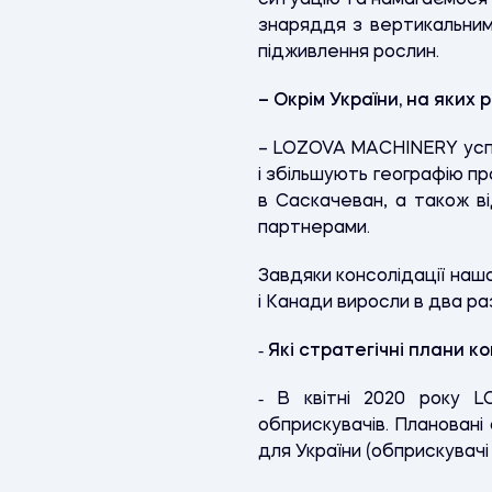
ситуацію та намагаємося 
знаряддя з вертикальним
підживлення рослин.
– Окрім України, на яких
– LOZOVA MACHINERY успі
і збільшують географію пр
в Саскачеван, а також ві
партнерами.
Завдяки консолідації нашо
і Канади виросли в два р
‑ Які стратегічні плани 
‑ В квітні 2020 року 
обприскувачів. Плановані 
для України (обприскувачі 