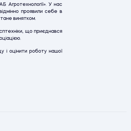
Б Агротехнології». У нас
 відмінно проявили себе в
 стане винятком.
сптехніки, що приєднався
оціацією.
у і оцінити роботу нашої