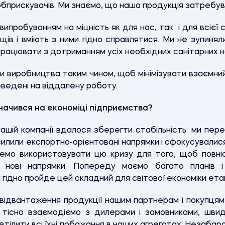
бприскувачів. Ми знаємо, що наша продукція затребува
ипробуванням на міцність як для нас, так і для всієї с
ощів і вміють з ними гідно справлятися. Ми не зупинял
цювати з дотриманням усіх необхідних санітарних нор
ки виробництва таким чином, щоб мінімізувати взаємний
еведені на віддалену роботу.
начився на економіці підприємства?
ашій компанії вдалося зберегти стабільність: ми пер
илили експортно-орієнтовані напрямки і сфокусувалися
чемо використовувати цю кризу для того, щоб повн
 нові напрямки. Попереду маємо багато планів і 
гідно пройде цей складний для світової економіки етап
ідвантаження продукції нашим партнерам і покупцям я
 тісно взаємодіємо з дилерами і замовниками, шви