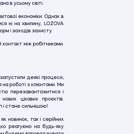
на в усьому світі.
вітової економіки. Однак в
ися ні на хвилину, LOZOVA
м і заходів захисту.
 контакт між робітниками.
езапустили деякі процеси,
 на роботі з клієнтами. Ми
істю перезавантажитися і
нових цікавих проєктів.
 і стане сильнішою!
к новинок, так і серійних
дко реагуємо на будь-яку