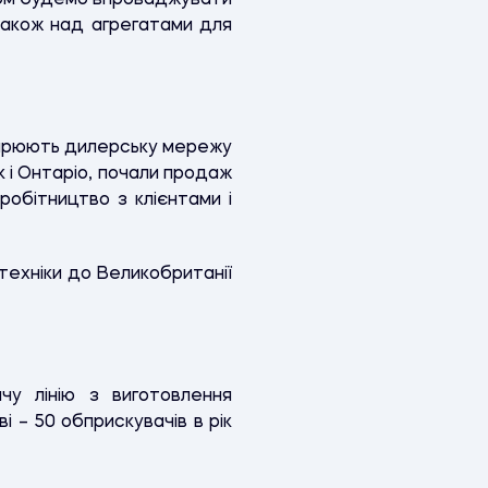
аром будемо впроваджувати
також над агрегатами для
ширюють дилерську мережу
к і Онтаріо, почали продаж
робітництво з клієнтами і
 техніки до Великобританії
у лінію з виготовлення
і – 50 обприскувачів в рік