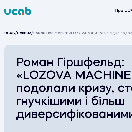
Skip
to
Про UC
content
UCAB
/
Новини
/
Роман Гіршфельд: «LOZOVA MACHINERY гідно подола
Роман Гіршфельд:
«LOZOVA MACHINER
подолали кризу, с
гнучкішими і більш
диверсифікованим