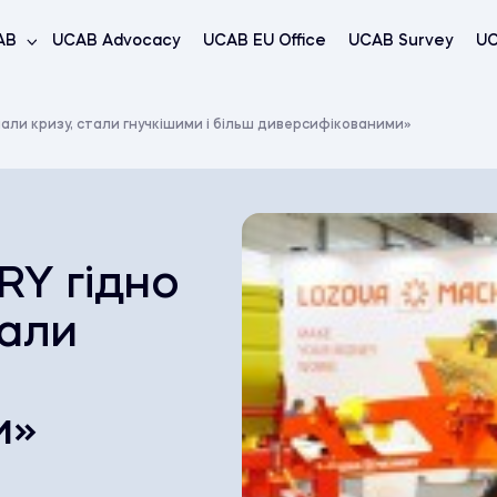
AB
UCAB Advocacy
UCAB EU Office
UCAB Survey
UC
ли кризу, стали гнучкішими і більш диверсифікованими»
Y гідно
тали
и»