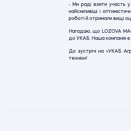
‑ Ми раді взяти участь 
найсміливіші і оптимісти
роботі й отримали вищі оці
Нагадаю, що LOZOVA MACH
до УКАБ. Наша компанія є
До зустрічі на «УКАБ Аг
техніки!