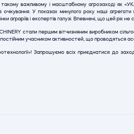
у такому важливому і масштабному агрозаході як «УКА
чні очікування. У показах минулого року наші агрегати
нки аграріїв і експертів галузі. Впевнені, що цей рік не
INERY стали першим вітчизняним виробником сільго
 постійним учасником активностей, що проводяться ас
ротехнології»! Запрошуємо всіх приєднатися до заход