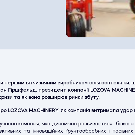
 першим вітчизняним виробником сільгосптехніки, щ
ан Гіршфельд, президент компанії LOZOVA MACHINER
кризи та як вона розширює ринки збуту.
 про
LOZOVA MACHINERY
: як компанія витримала удар
асна компанія, яка динамічно розвивається більш ні
ективних та інноваційних ґрунтообробних і посівних 