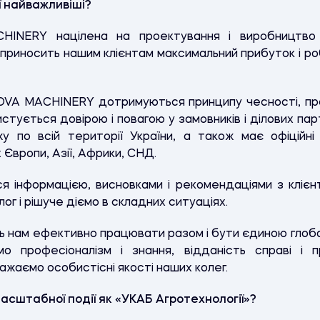
ії найважливіші?
INERY націлена на проектування і виробництво ви
а приносить нашим клієнтам максимальний прибуток і 
OVA MACHINERY дотримуються принципу чесності, про
истується довірою і повагою у замовників і ділових па
 по всій території України, а також має офіційні е
Європи, Азії, Африки, СНД.
я інформацією, висновками і рекомендаціями з клієнт
ог і рішуче діємо в складних ситуаціях.
ть нам ефективно працювати разом і бути єдиною глоб
ємо професіоналізм і знання, відданість справі і 
ажаємо особистісні якості наших колег.
 масштабної події як «УКАБ Агротехнології»?