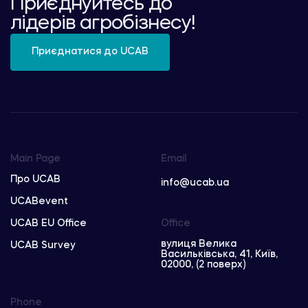
Приєднуйтесь до
лідерів агробізнесу!
Приєднатися до UCAB
Main Page
Email
Про UCAB
info@ucab.ua
UCABevent
UCAB EU Office
Office
вулиця Велика
UCAB Survey
Васильківська, 41, Київ,
02000, (2 поверх)
Phone