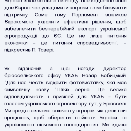
Україна воює за свою свободу, але водночас вона
дає Європі час усвідомити загрози та мобілізувати
підтримку. Саме тому Парламент закликає
Єврокомісію ухвалити ефективні рішення, щоб
забезпечити безперебійний експорт української
агропродукції до ЄС. Це не лише питання
економіки – це питання справедливості”, –
підкреслив П. Товері.
Як відзначив з цієї нагоди директор
брюссельського офісу УКАБ Назар Бобицький:
“Для нас честь відкрити фотовиставку, яка має
символічну назву “Шлях зерна”. Це велика
відповідальність і привілей для УКАБ – бути
голосом українського агросектору тут, у Брюсселі.
Ми представляємо спільноту аграріїв, які день і ніч
працюють, щоб зберегти стійкість України та
українського сільського господарства. Ми вдячні