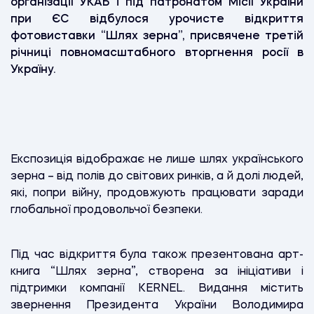
організації УКАБ і під патронатом Місії України
при ЄС відбулося урочисте відкриття
фотовиставки “Шлях зерна”, присвячене третій
річниці повномасштабного вторгнення росії в
Україну.
Експозиція відображає не лише шлях українського
зерна – від полів до світових ринків, а й долі людей,
які, попри війну, продовжують працювати заради
глобальної продовольчої безпеки.
Під час відкриття була також презентована арт-
книга “Шлях зерна”, створена за ініціативи і
підтримки компанії KERNEL. Видання містить
звернення Президента України Володимира