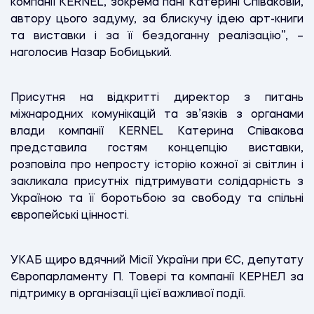
компанії KERNEL, зокрема пані Катерині Співаковій,
автору цього задуму, за блискучу ідею арт-книги
та виставки і за її бездоганну реалізацію”, –
наголосив Назар Бобицький.
Присутня на відкритті директор з питань
міжнародних комунікацій та зв’язків з органами
влади компанії KERNEL Катерина Співакова
представила гостям концепцію виставки,
розповіла про непросту історію кожної зі світлин і
закликала присутніх підтримувати солідарність з
Україною та її боротьбою за свободу та спільні
європейські цінності.
УКАБ щиро вдячний Місії України при ЄС, депутату
Європарламенту П. Товері та компанії КЕРНЕЛ за
підтримку в організації цієї важливої події.