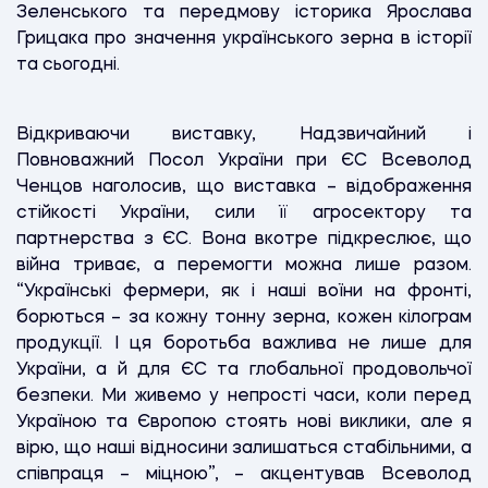
Зеленського та передмову історика Ярослава
Грицака про значення українського зерна в історії
та сьогодні.
Відкриваючи виставку, Надзвичайний і
Повноважний Посол України при ЄС Всеволод
Ченцов наголосив, що виставка – відображення
стійкості України, сили її агросектору та
партнерства з ЄС. Вона вкотре підкреслює, що
війна триває, а перемогти можна лише разом.
“Українські фермери, як і наші воїни на фронті,
борються – за кожну тонну зерна, кожен кілограм
продукції. І ця боротьба важлива не лише для
України, а й для ЄС та глобальної продовольчої
безпеки. Ми живемо у непрості часи, коли перед
Україною та Європою стоять нові виклики, але я
вірю, що наші відносини залишаться стабільними, а
співпраця – міцною”, – акцентував Всеволод