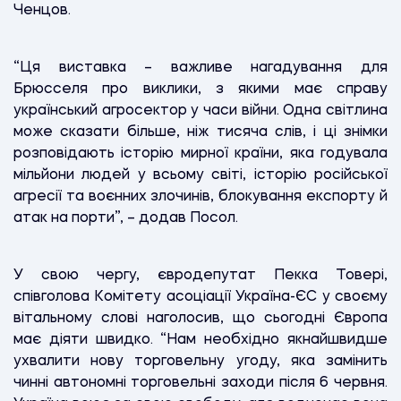
Ченцов.
“Ця виставка – важливе нагадування для
Брюсселя про виклики, з якими має справу
український агросектор у часи війни. Одна світлина
може сказати більше, ніж тисяча слів, і ці знімки
розповідають історію мирної країни, яка годувала
мільйони людей у всьому світі, історію російської
агресії та воєнних злочинів, блокування експорту й
атак на порти”, – додав Посол.
У свою чергу, євродепутат Пекка Товері,
співголова Комітету асоціації Україна-ЄС у своєму
вітальному слові наголосив, що сьогодні Європа
має діяти швидко. “Нам необхідно якнайшвидше
ухвалити нову торговельну угоду, яка замінить
чинні автономні торговельні заходи після 6 червня.