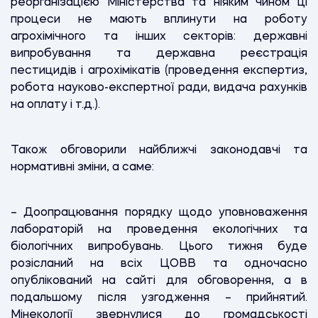
реорганізацією Міністерства та ніяким чином ці
процеси не мають вплинути на роботу
агрохімічного та інших секторів: державні
випробування та державна реєстрація
пестицидів і агрохімікатів (проведення експертиз,
робота науково-експертної ради, видача рахунків
на оплату і т.д.).
Також обговорили найближчі законодавчі та
нормативні зміни, а саме:
– Доопрацювання порядку щодо уповноваження
лабораторій на проведення екологічних та
біологічних випробувань. Цього тижня буде
розісланий на всіх ЦОВВ та одночасно
опублікований на сайті для обговорення, а в
подальшому після узгодження – прийнятий.
Мінекології звернулися до громадськості