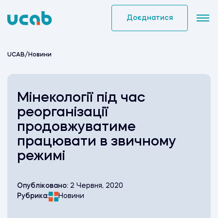
Skip
to
Доєднатися
content
UCAB
/
Новини
Мінекології під час
реорганізації
продовжуватиме
працювати в звичному
режимі
Опубліковано:
2 Червня, 2020
Рубрика:
Новини