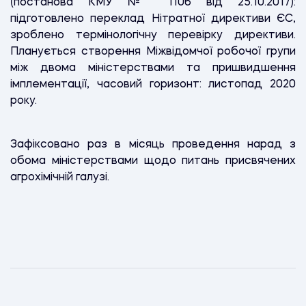
(постанова КМУ № 1106 від 25.10.2017):
підготовлено переклад Нітратної директиви ЄС,
зроблено термінологічну перевірку директиви.
Планується створення Міжвідомчої робочої групи
між двома міністерствами та пришвидшення
імплементації, часовий горизонт: листопад 2020
року.
Зафіксовано раз в місяць проведення нарад з
обома міністерствами щодо питань присвячених
агрохімічній галузі.