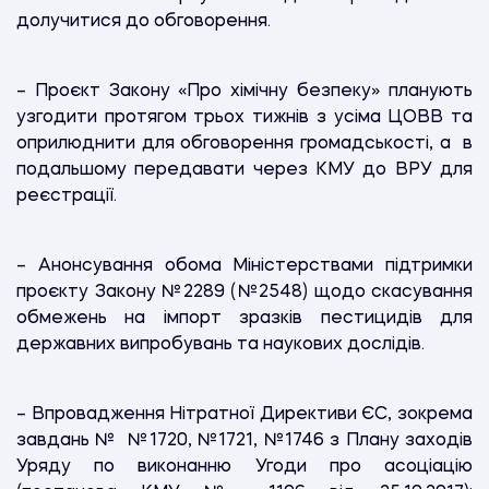
долучитися до обговорення.
– Проєкт Закону «Про хімічну безпеку» планують
узгодити протягом трьох тижнів з усіма ЦОВВ та
оприлюднити для обговорення громадськості, а в
подальшому передавати через КМУ до ВРУ для
реєстрації.
– Анонсування обома Міністерствами підтримки
проєкту Закону №2289 (№2548) щодо скасування
обмежень на імпорт зразків пестицидів для
державних випробувань та наукових дослідів.
– Впровадження Нітратної Директиви ЄС, зокрема
завдань № №1720, №1721, №1746 з Плану заходів
Уряду по виконанню Угоди про асоціацію