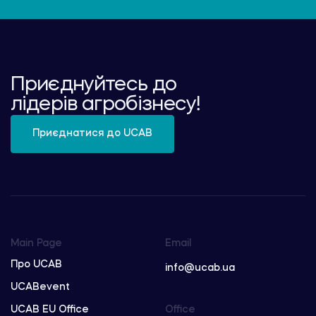
Приєднуйтесь до
лідерів агробізнесу!
Приєднатися до UCAB
Main Page
Email
Про UCAB
info@ucab.ua
UCABevent
UCAB EU Office
Office