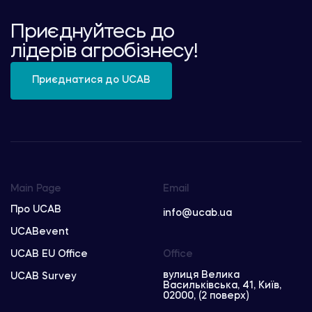
Приєднуйтесь до
лідерів агробізнесу!
Приєднатися до UCAB
Main Page
Email
Про UCAB
info@ucab.ua
UCABevent
UCAB EU Office
Office
вулиця Велика
UCAB Survey
Васильківська, 41, Київ,
02000, (2 поверх)