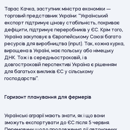
Тарас Качка, заступник міністра економіки —
торговий представник України: “Український
експорт підтримує цінову стабільність, покриває
дефіцити, підтримує переробників у ЄС. Крім того,
Україна закуповує в Європейському Союзі багато
ресурсів для виробництва (input). Так, кожна курка,
вирощена в Україні, має польську або німецьку
ДНК. Тож і в середньостроковій, і в
довгостроковій перспективі Україна є рішенням
для багатьох викликів ЄС у сільському
господарстві”.
Горизонт планування для фермерів
Українські аграрії мають знати, як і що вони
зможуть експортувати до ЄС після 5 червня.
Перемовини щодо продовження дії автономних