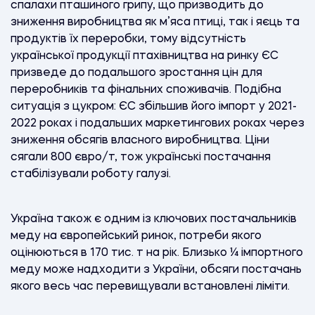
спалахи пташиного грипу, що призводить до
зниження виробництва як м’яса птиці, так і яєць та
продуктів їх переробки, тому відсутність
української продукції птахівництва на ринку ЄС
призведе до подальшого зростання цін для
переробників та фінальних споживачів. Подібна
ситуація з цукром: ЄС збільшив його імпорт у 2021-
2022 роках і подальших маркетингових роках через
зниження обсягів власного виробництва. Ціни
сягали 800 євро/т, тож українські постачання
стабілізували роботу галузі.
Україна також є одним із ключових постачальників
меду на європейський ринок, потреби якого
оцінюються в 170 тис. т на рік. Близько ¼ імпортного
меду може надходити з України, обсяги постачань
якого весь час перевищували встановлені ліміти.