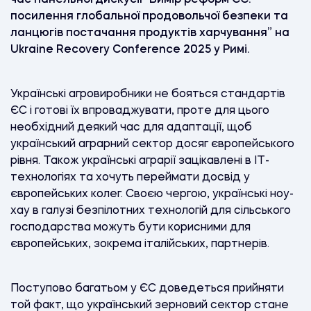
посилення глобальної продовольчої безпеки та
ланцюгів постачання продуктів харчування” на
Ukraine Recovery Conference 2025 у Римі.
Українські агровиробники не бояться стандартів
ЄС і готові їх впроваджувати, проте для цього
необхідний деякий час для адаптації, щоб
український аграрний сектор досяг європейського
рівня. Також українські аграрії зацікавлені в ІТ-
технологіях та хочуть переймати досвід у
європейських колег. Своєю чергою, українські ноу-
хау в галузі безпілотних технологій для сільського
господарства можуть бути корисними для
європейських, зокрема італійських, партнерів.
Поступово багатьом у ЄС доведеться прийняти
той факт, що український зерновий сектор стане