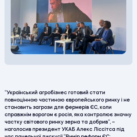
“Український агробізнес готовий стати
повноцінною частиною європейського ринку і не
становить загрози для фермерів ЄС, коли
справжнім ворогом є росія, яка контролює значну
частку світового ринку зерна та добрив”, –
наголосив президент УКАБ Алекс Ліссітса під
час панельної дискусії “Вимір реформ ЄС: