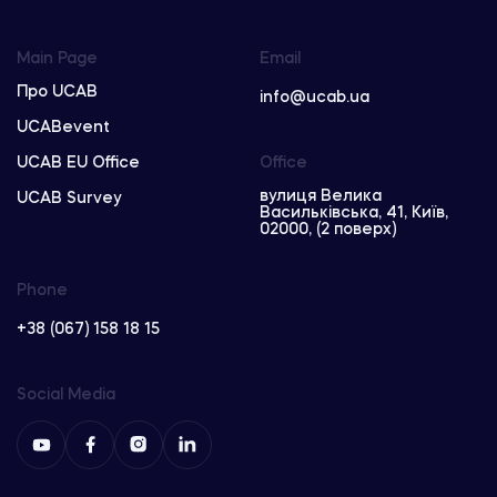
Main Page
Email
Про UCAB
info@ucab.ua
UCABevent
UCAB EU Office
Office
вулиця Велика
UCAB Survey
Васильківська, 41, Київ,
02000, (2 поверх)
Phone
+38 (067) 158 18 15
Social Media