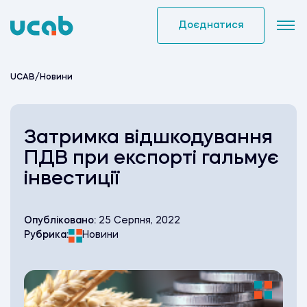
Skip
to
Доєднатися
content
UCAB
/
Новини
Затримка відшкодування
ПДВ при експорті гальмує
інвестиції
Опубліковано:
25 Серпня, 2022
Рубрика:
Новини