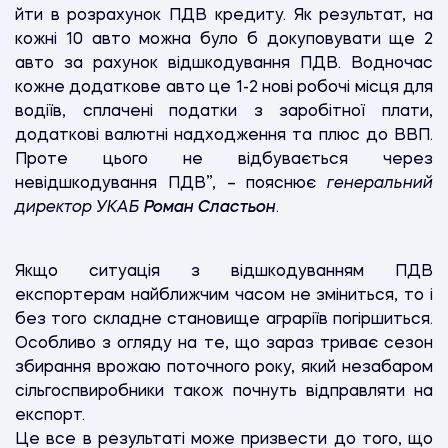
йти в розрахунок ПДВ кредиту. Як результат, на
кожні 10 авто можна було б докуповувати ще 2
авто за рахунок відшкодування ПДВ. Водночас
кожне додаткове авто це 1-2 нові робочі місця для
водіїв, сплачені податки з заробітної плати,
додаткові валютні надходження та плюс до ВВП.
Проте цього не відбувається через
невідшкодування ПДВ”, – пояснює
генеральний
директор УКАБ
Роман Сластьон
.
Якщо ситуація з відшкодуванням ПДВ
експортерам найближчим часом не зміниться, то і
без того складне становище аграріїв погіршиться.
Особливо з огляду на те, що зараз триває сезон
збирання врожаю поточного року, який незабаром
сільгоспвиробники також почнуть відправляти на
експорт.
Це все в результаті може призвести до того, що