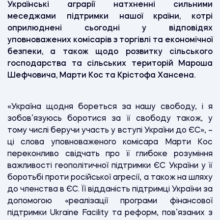
Українські аграрії натхненні сильними
меседжами підтримки нашої країни, котрі
оприлюднені сьогодні у відповідях
уповноважених комісарів з торгівлі та економічної
безпеки, а також щодо розвитку сільського
господарства та сільських територій Мароша
Шефчовича, Марти Кос та Крістофа Хансена.
«Україна щодня бореться за нашу свободу, і я
зобов’язуюсь боротися за її свободу також, у
тому числі беручи участь у вступі України до ЄС», –
ці слова уповноваженого комісара Марти Кос
переконливо свідчать про її глибоке розуміння
важливості геополітичної підтримки ЄС України у її
боротьбі проти російської агресії, а також на шляху
до членства в ЄС. Її відданість підтримці України за
допомогою «реалізації програми фінансової
підтримки Ukraine Facility та реформ, пов’язаних з