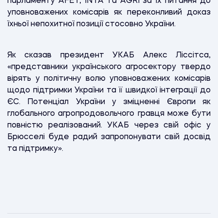
парламенту AFET, INTA та AGRI за їх питання до
уповноважених комісарів як переконливий доказ
їхньої непохитної позиції стосовно України.
Як сказав президент УКАБ Алекс Ліссітса,
«представники українського агросектору твердо
вірять у політичну волю уповноважених комісарів
щодо підтримки України та її швидкої інтеграції до
ЄС. Потенціал України у зміцненні Європи як
глобального агропродовольчого гравця може бути
повністю реалізований. УКАБ через свій офіс у
Брюсселі буде радий запропонувати свій досвід
та підтримку».