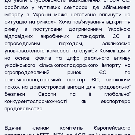
до уваги стурбованість зацікавлених сторін ЄС,
особливо у чутливих секторах, де збільшення
імпорту з України може негативно вплинути на
ситуацію на ринках». Хоча пов’язування відкриття
ринку з поступовим дотриманням Україною
відповідних виробничих стандартів ЄС є
справедливим підходом, закликаємо
уповноваженого комісара та служби Комісії діяти
на основі фактів та цифр реального впливу
українського сільськогосподарського імпорту на
агропродовольчий ринок ЄС та
сільськогосподарський сектор ЄС, зважаючи
також на довгострокові вигоди для продовольчої
безпеки Європи та її глобальної
конкурентоспроможності як експортера
продовольства.
Вдячні членам комітетів Європейського