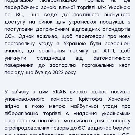
подальшою лібералізацією торгівлі, як це
передбачено зоною вільної торгівлі між Україною
та ЄС, …що веде до постійного значущого
доступу на ринок для української продукції, з
поступовим дотриманням відповідних стандартів
ЄС». Однак важливо, щоб переговори про нову
торговельну угоду з Україною були завершені
вчасно, до закінчення терміну дії ATП, щоб
уникнути складнощів від автоматичного
повернення до застарілих торговельних квот
періоду, що був до 2022 року.
У зв’язку з цим УКАБ високо оцінює позицію
уповноваженого комісара Крістофа Хансена,
згідно з якою метою майбутньої угоди про
лібералізацію торгівлі є «надання українським
операторам постійної можливості для експорту
агропродовольчих товарів до ЄС, водночас беручи