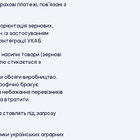
хові платежі, пов’язані з
орієнтація зернових,
ч. із застосуванням
інтеграції УКАБ.
 насипні товари (зернові
стю стикається з
и обсяги виробництво.
трофічно бракує
а небажання перевізників
а втратити.
 ставлять під загрозу
мки українських аграрних