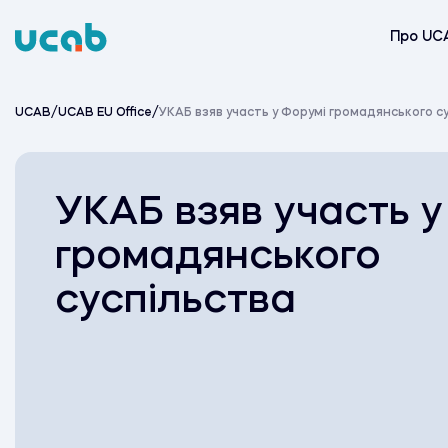
Skip
to
Про UC
content
UCAB
/
UCAB EU Office
/
УКАБ взяв участь у Форумі громадянського с
УКАБ взяв участь у
громадянського
суспільства