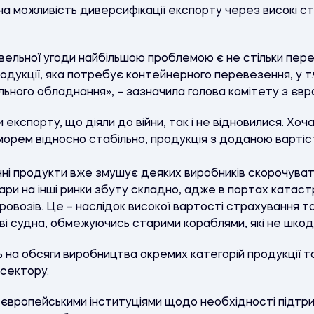
 можливість диверсифікації експорту через високі стра
вельної угоди найбільшою проблемою є не стільки пере
родукції, яка потребує контейнерного перевезення, у т.
льного обладнання»,
–
зазначила голова комітету з євро
експорту, що діяли до війни, так і не відновилися. Хоча
 морем відносно стабільно, продукція з доданою варті
ні продукти вже змушує деяких виробників скорочуват
ари на інші ринки збуту складно, адже в портах катас
ровозів. Це
–
наслідок високої вартості страхування т
ові судна, обмежуючись старими кораблями, які не шкод
 на обсяги виробництва окремих категорій продукції та
осектору.
 європейськими інституціями щодо необхідності підтри