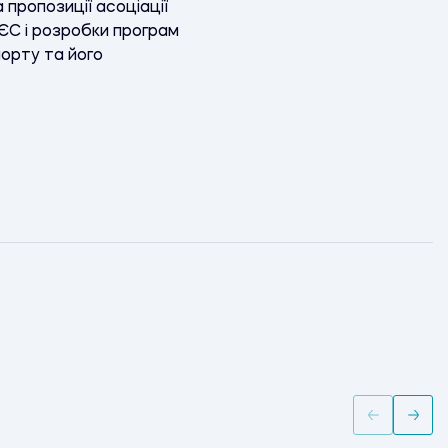
пропозиції асоціації
ЄС і розробки програм
орту та його