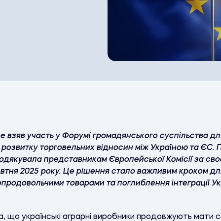
 взяв участь у Форумі громадянського суспільства для
розвитку торговельних відносин між Україною та ЄС. П
дякувала представникам Європейської Комісії за св
втня 2025 року. Це рішення стало важливим кроком для
опродовольчими товарами та поглиблення інтеграції У
, що українські аграрні виробники продовжують мати сп