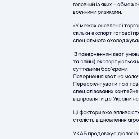
головний із яких
–
обмежена
воєнними ризиками.
«У межах оновленої торго
скільки експорт готової п
спеціального охолоджува
З поверненням квот умови 
та олійні) експортуються
суттєвими бар’єрами.
Повернення квот на молоч
Переорієнтувати такі тов
спеціалізованих контейне
відправляти до України н
Ці фактори вже впливають
сталість відновлення агр
УКАБ продовжує діалог із