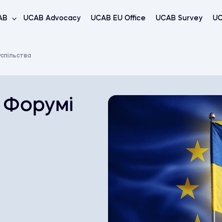
AB
UCAB Advocacy
UCAB EU Office
UCAB Survey
UC
успільства
 Форумі