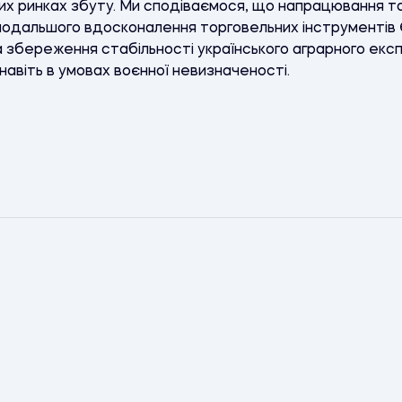
их ринках збуту. Ми сподіваємося, що напрацювання та 
 подальшого вдосконалення торговельних інструментів 
а збереження стабільності українського аграрного експ
авіть в умовах воєнної невизначеності.