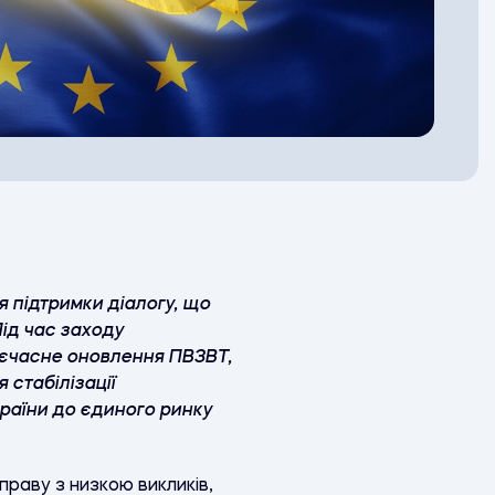
 підтримки діалогу, що
ід час заходу
оєчасне оновлення ПВЗВТ,
 стабілізації
країни до єдиного ринку
раву з низкою викликів,