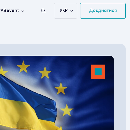
УКР
Доєднатися
ABevent