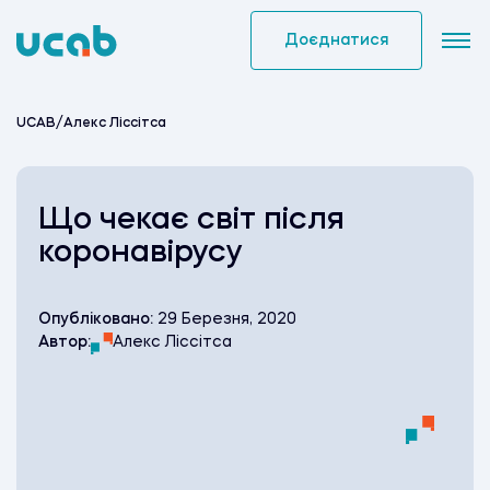
Skip
to
Доєднатися
content
UCAB
/
Алекс Ліссітса
Що чекає світ після
коронавірусу
Опубліковано:
29 Березня, 2020
Автор:
Алекс Ліссітса