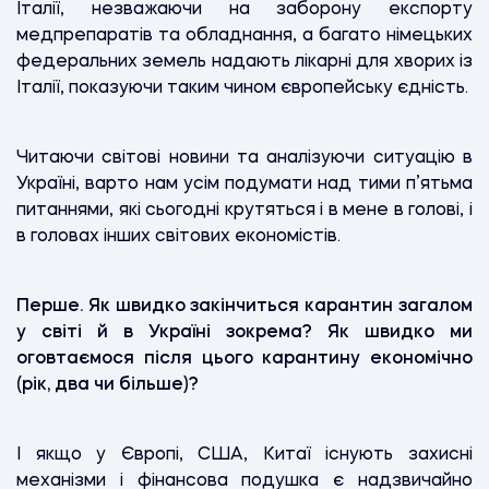
Італії, незважаючи на заборону експорту
медпрепаратів та обладнання, а багато німецьких
федеральних земель надають лікарні для хворих із
Італії, показуючи таким чином європейську єдність.
Читаючи світові новини та аналізуючи ситуацію в
Україні, варто нам усім подумати над тими п’ятьма
питаннями, які сьогодні крутяться і в мене в голові, і
в головах інших світових економістів.
Перше. Як швидко закінчиться карантин загалом
у світі й в Україні зокрема? Як швидко ми
оговтаємося після цього карантину економічно
(рік, два чи більше)?
І якщо у Європі, США, Китаї існують захисні
механізми і фінансова подушка є надзвичайно