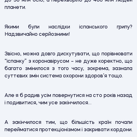
до 50 млн осіб, а перехворіло до 400 млн людей
планети.
Якими були наслідки іспанського грипу?
Надзвичайно серйозними!
Звісно, можна довго дискутувати, що порівнювати
“іспанку” з коронавірусом – не дуже коректно, що
багато змінилося з того часу, зокрема, зазнала
суттєвих змін система охорони здоров’я тощо.
Але я б радив усім повернутися на сто років назад
і подивитися, чим усе закінчилося…
А закінчилося тим, що більшість країн почали
перейматися протекціонізмом і закривати кордони.