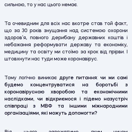
сильною, то у нас цього немає.
Та очевидним для всіх нас вкотре став той факт,
що за 30 років знущання над системою охорони
здоров’я, повного дерибану державних коштів і
небажання реформувати державу та економіку,
медицину та освіту ми стоїмо за крок від прірви. І
штовхнути нас туди може коронавірус.
Тому логічно виникає
друге питання
:
чи ми самі
будемо концентруватися на боротьбі з
коронавірусною хворобою та економічними
наслідками, чи відкриємося і підемо назустріч
співпраці з МВФ та іншими міжнародними
організаціями, які можуть допомогти?