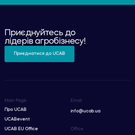
Приєднуйтесь до
лідерів агробізнесу!
Приєднатися до UCAB
Main Page
Email
Про UCAB
info@ucab.ua
UCABevent
UCAB EU Office
Office