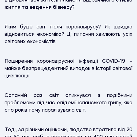
відмовляться жителі планети від звичного стилю
життя та ведення бізнесу?
Я
ким буде світ після коронавірусу? Як швидко
відновиться економіка? Ці питання хвилюють усіх
світових економістів.
Поширення коронавірусної інфекції COVID-19 –
майже безпрецедентний випадок в історії світової
цивілізації.
Останній раз світ стикнувся з подібними
проблемами під час епідемії іспанського грипу, яка
сто років тому паралізувала світ.
Тоді, за різними оцінками, людство втратило від 20