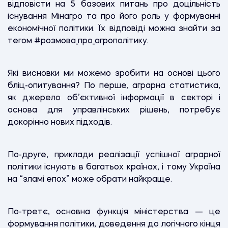
відповісти на 5 базових питань про доцільність
існування Мінагро та про його роль у формуванні
економічної політики. Їх відповіді можна знайти за
тегом #розмова_про_агрополітику.
Які висновки ми можемо зробити на основі цього
бліц-опитування? По перше, аграрна статистика,
як джерело об’єктивної інформації в секторі і
основа для управлінських рішень, потребує
докорінно нових підходів.
По-друге, приклади реалізації успішної аграрної
політики існують в багатьох країнах, і тому Україна
на “зламі епох” може обрати найкраще.
По-третє, основна функція міністерства — це
формування політики, доведення до логічного кінця