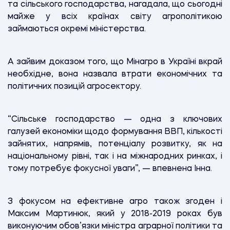
та сільського господарства, нагадала, що сьогодні
майже у всіх країнах світу агрополітикою
займаються окремі міністерства.
А зайвим доказом того, що Мінагро в Україні вкрай
необхідне, вона назвала втрати економічних та
політичних позицій агросектору.
“Сільське господарство — одна з ключових
галузей економіки щодо формування ВВП, кількості
зайнятих, напрямів, потенціалу розвитку, як на
національному рівні, так і на міжнародних ринках, і
тому потребує фокусної уваги”, — впевнена Інна.
З фокусом на ефективне агро також згоден і
Максим Мартинюк, який у 2018-2019 роках був
виконуючим обов’язки міністра аграрної політики та