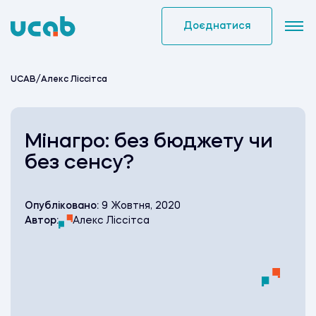
Skip
to
Доєднатися
content
UCAB
/
Алекс Ліссітса
Мінагро: без бюджету чи
без сенсу?
Опубліковано:
9 Жовтня, 2020
Автор:
Алекс Ліссітса