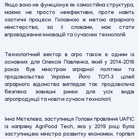
Якщо воно не функціонує як самостійна структура,
маємо не просто неефективні, проте навіть
хаотичні процеси. Головною ж метою аграрного
міністерства, за її словами, має стати
впровадження інновацій та сучасних технологій.
Технологічний вектор в агро також є одним із
основних для Олексія Павленка, який у 2014-2016
роках був міністром аграрної політики та
продовольства України. Його ТОП-3 цілей
аграрного відомства виглядає так: продовольча
безпека; зовнішні ринки для усіх видів
агропродукції та новітні сучасні технології.
Інна Мєтєлєва, заступниця Голови правління UAFIC
із напряму AgriFood Tech, яка у 2019 році була
заступницею міністра розвитку економіки, торгівлі