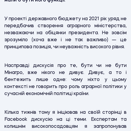
мали б бути його функції.
У
проекті державного бюджету на 2021 рік уряд не
передбачив створення аграрного міністерства,
незважаючи на обіцянки президента. Не зовсім
зрозуміло (хоча вже і не так важливо) — це
принципова позиція, чи неуважність високого рівня.
Насправді дискусія про те, бути чи не бути
Мінагро, вже нікого не дивує. Дивує, а то і
бентежить лише одне: чому ніхто у цьому
контексті не говорить про роль аграрної політики у
сучасній економічній політиці країни.
Кілька тижнів тому я ініціював на своїй сторінці в
Facebook дискусію на ці теми. Експертам та
колишнім високопосадовцям я запропонував