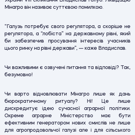
України VIII скликання Владислав Голуб. Ліквідацію
Мінагро він називає суттєвою помилкою.
“Галузь потребує свого регулятора, а скоріше не
регулятора, а “лобіста” на державному рівні, який
би забезпечив просування інтересів учасників
цього ринку на рівні держави”, — каже Владислав.
Чи важливими є озвучені питання та відповіді? Так,
безумовно!
Чи варто відновлювати Мінагро лише як дань
бюрократичному ритуалу? Ні! Це лише
дискредитує ідею сучасної аграрної політики.
Окреме аграрне Міністерство має бути
ефективним генератором нових смислів не лише
для агропродовольчої галузі але і для сільського