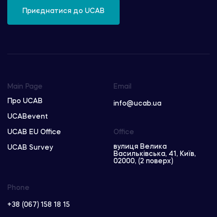
Приєднатися до UCAB
Main Page
Email
Про UCAB
info@ucab.ua
UCABevent
UCAB EU Office
Office
вулиця Велика
UCAB Survey
Васильківська, 41, Київ,
02000, (2 поверх)
Phone
+38 (067) 158 18 15