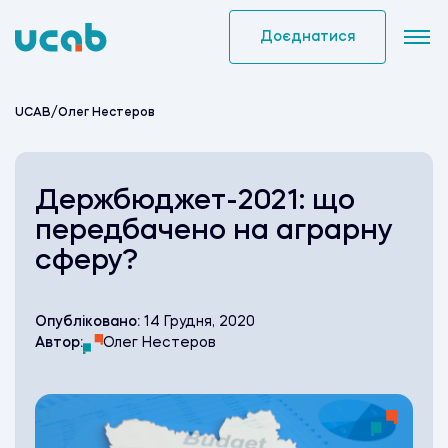
Skip
to
Доєднатися
content
UCAB
/
Олег Нестеров
Держбюджет-2021: що
передбачено на аграрну
сферу?
Опубліковано:
14 Грудня, 2020
Автор:
Олег Нестеров