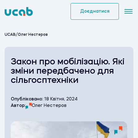
Skip
to
Доєднатися
content
UCAB
/
Олег Нестеров
Закон про мобілізацію. Які
зміни передбачено для
сільгосптехніки
Опубліковано:
18 Квітня, 2024
Автор:
Олег Нестеров