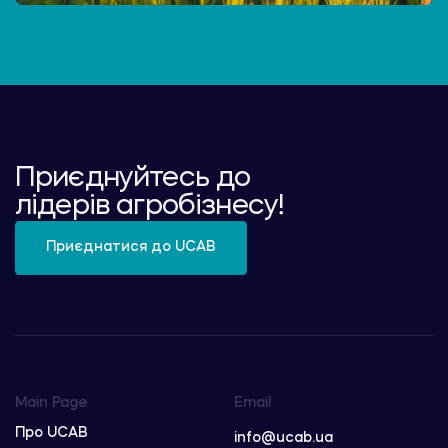
Приєднуйтесь до
лідерів агробізнесу!
Приєднатися до UCAB
Main Page
Email
Про UCAB
info@ucab.ua