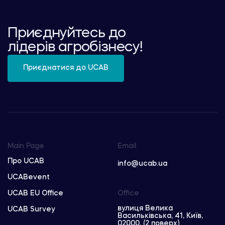
Приєднуйтесь до
лідерів агробізнесу!
Приєднатися до UCAB
Main Page
Email
Про UCAB
info@ucab.ua
UCABevent
UCAB EU Office
Office
вулиця Велика
UCAB Survey
Васильківська, 41, Київ,
02000, (2 поверх)