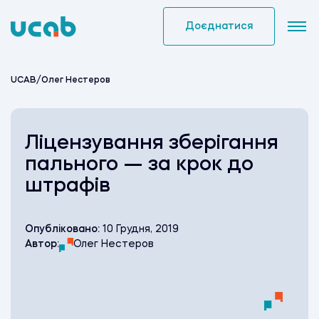
Skip
to
Доєднатися
content
UCAB
/
Олег Нестеров
Ліцензування зберігання
пального — за крок до
штрафів
Опубліковано:
10 Грудня, 2019
Автор:
Олег Нестеров