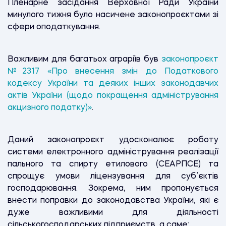
Пленарне засідання Верховної Ради України
минулого тижня було насичене законопроєктами зі
сфери оподаткування.
Важливим для багатьох аграріїв був
законопроєкт
№2317 «Про внесення змін до Податкового
кодексу України та деяких інших законодавчих
актів України (щодо покращення адміністрування
акцизного податку)»
.
Даний законопроєкт удосконалює роботу
системи електронного адміністрування реалізації
пального та спирту етилового (СЕАРПСЕ) та
спрощує умови ліцензування для суб’єктів
господарювання. Зокрема, ним пропонується
внести поправки до законодавства України, які є
дуже важливими для діяльності
сільськогосподарських підприємств, а саме: