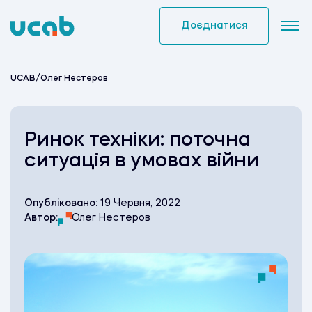
Skip
to
Доєднатися
content
UCAB
/
Олег Нестеров
Ринок техніки: поточна
ситуація в умовах війни
Опубліковано:
19 Червня, 2022
Автор:
Олег Нестеров