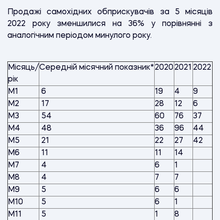
Продажі самохідних обприскувачів за 5 місяців
2022 року зменшилися на 36% у порівнянні з
аналогічним періодом минулого року.
Місяць/
Середній місячний показник*
2020
2021
2022
рік
М1
6
19
4
9
М2
17
28
12
6
М3
54
60
76
37
М4
48
36
96
44
М5
21
22
27
42
М6
11
11
14
М7
4
6
1
М8
4
7
7
М9
5
6
6
М10
5
6
1
М11
5
1
8