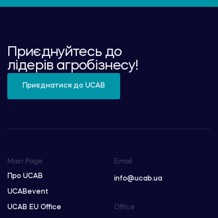
Приєднуйтесь до
лідерів агробізнесу!
Приєднатися до UCAB
Main Page
Email
Про UCAB
info@ucab.ua
UCABevent
UCAB EU Office
Office