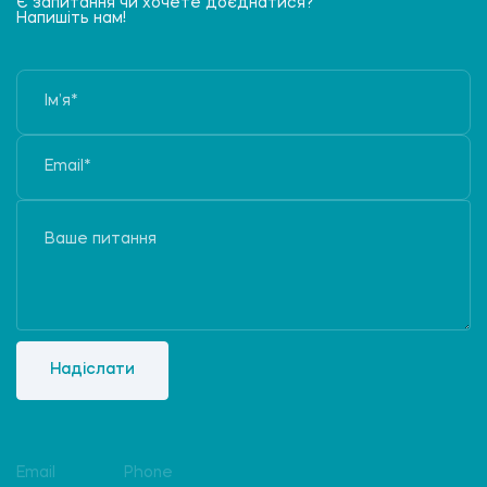
Є запитання чи хочете доєднатися?
Напишіть нам!
Надіслати
Email
Phone