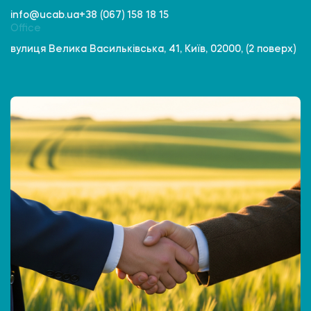
info@ucab.ua
+38 (067) 158 18 15
Office
вулиця Велика Васильківська, 41, Київ, 02000, (2 поверх)