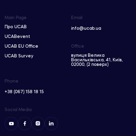
Main Page
Email
Про UCAB
info@ucab.ua
UCABevent
UCAB EU Office
Office
вулиця Велика
UCAB Survey
Васильківська, 41, Київ,
02000, (2 поверх)
Phone
+38 (067) 158 18 15
Social Media