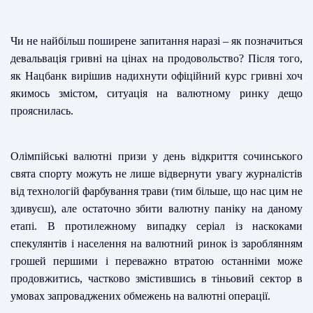
Чи не найбільш поширене запитання наразі – як позначиться
девальвація гривні на цінах на продовольство? Після того,
як Нацбанк вирішив надихнути офіційний курс гривні хоч
якимось змістом, ситуація на валютному ринку дещо
прояснилась.
Олімпійські валютні призи у день відкриття сочинського
свята спорту можуть не лише відвернути увагу журналістів
від технологій фарбування трави (тим більше, що нас цим не
здивуєш), але остаточно збити валютну паніку на даному
етапі. В протилежному випадку серіал із наскоками
спекулянтів і населення на валютний ринок із зароблянням
грошей першими і переважно втратою останніми може
продовжитись, частково змістившись в тіньовий сектор в
умовах запроваджених обмежень на валютні операції.