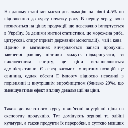
На даному етапі ми маємо девальвацію на рівні 4-5% по
відношенню до курсу початку року. В першу чергу, вона
позначиться на цінах продукції, що переважно імпортується
в Україну. За даними митної статистики, це морожена риба,
цитрусові, спирт (привіт державній монополії!), чай і кава.
Щойно в магазинах вичерпаються запаси продукції,
завезеної раніше, цінники можуть підкоригувати, за
виключенням спирту, де ціни встановлюються
адміністративно. Є серед вагомих імпортних позицій ще
свинина, однак обсяги її імпорту відносно невеликі в
порівнянні із внутрішнім виробництвом (близько 20%), що
зменшуватиме ефект впливу девальвації на ціни.
Також до валютного курсу прив’язані внутрішні ціни на
експортну продукцію. Тут домінують зернові та олійні
культури, а також продукти їх переробки, в суттєво менших