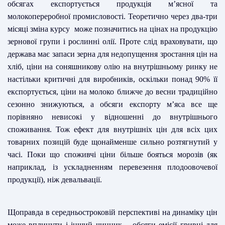
обсягах експортується продукція м’ясної та
молокопереробної промисловості. Теоретично через два-три
місяці зміна курсу може позначитись на цінах на продукцію
зернової групи і рослинні олії. Проте слід враховувати, що
держава має запаси зерна для недопущення зростання цін на
хліб, ціни на соняшникову олію на внутрішньому ринку не
настільки критичні для виробників, оскільки понад 90% її
експортується, ціни на молоко ближче до весни традиційно
сезонно знижуються, а обсяги експорту м’яса все ще
порівняно невисокі у відношенні до внутрішнього
споживання. Тож ефект для внутрішніх цін для всіх цих
товарних позицій буде щонайменше сильно розтягнутий у
часі. Поки що споживчі ціни більше бояться морозів (як
наприклад, із ускладненням перевезення плодоовочевої
продукції), ніж девальвації.
Щоправда в середньостроковій перспективі на динаміку цін
може вплинути і інший чинник – обсяги емісії гривні для