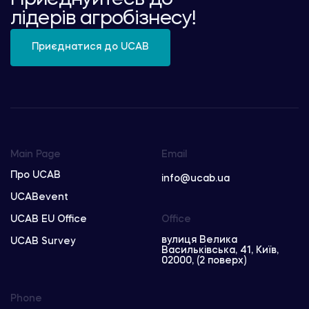
лідерів агробізнесу!
Приєднатися до UCAB
Main Page
Email
Про UCAB
info@ucab.ua
UCABevent
UCAB EU Office
Office
вулиця Велика
UCAB Survey
Васильківська, 41, Київ,
02000, (2 поверх)
Phone