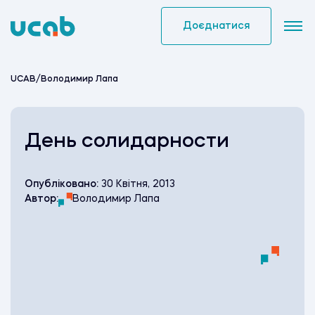
Skip
to
Доєднатися
content
UCAB
/
Володимир Лапа
День солидарности
Опубліковано:
30 Квітня, 2013
Автор:
Володимир Лапа