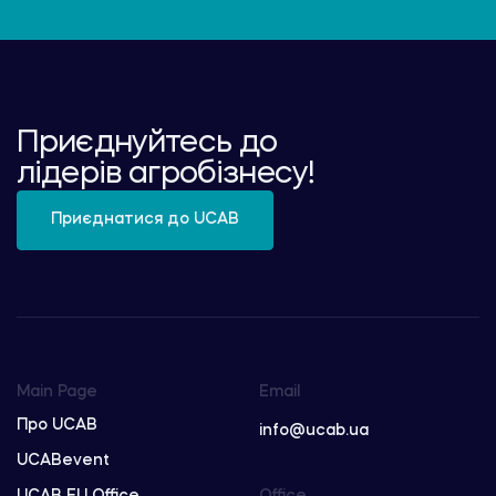
Приєднуйтесь до
лідерів агробізнесу!
Приєднатися до UCAB
Main Page
Email
Про UCAB
info@ucab.ua
UCABevent
UCAB EU Office
Office