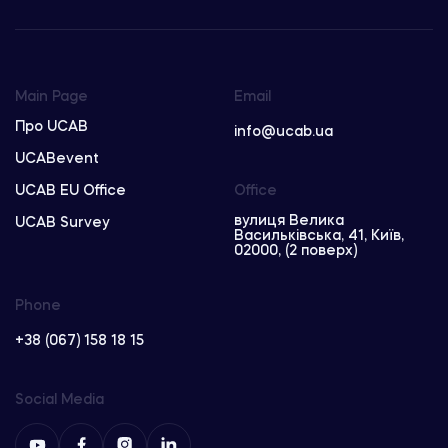
Main Page
Email
Про UCAB
info@ucab.ua
UCABevent
UCAB EU Office
Office
вулиця Велика
UCAB Survey
Васильківська, 41, Київ,
02000, (2 поверх)
Phone
+38 (067) 158 18 15
Social Media