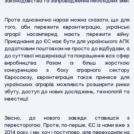
законодавства та запровадження необхідних змін.
Проте однозначно наразі можна сказати, що для
того, аби пережити євроінтеграцію, українські
аграрії насамперед мають пережити війну.
Приєднання до ЄС має бути для українського АПК
додатковим поштовхом не просто до відбудови, а
до суттєвої модернізації та покращення всіх сфер
виробництва. Разом із більш жорсткою
конкуренцією з боку аграрного сектору
Євросоюзу, євроінтеграція також принесе для
українських аграріїв можливість розширити ринки
збуту, доступ до нових досліджень, технологій та
інвестиції.
Звісно, до нового завжди ставишся з
пересторогою. Проте, по-перше, ЄС із нами вже з
2014 року, і ми, хоч і поступово, але переходили на