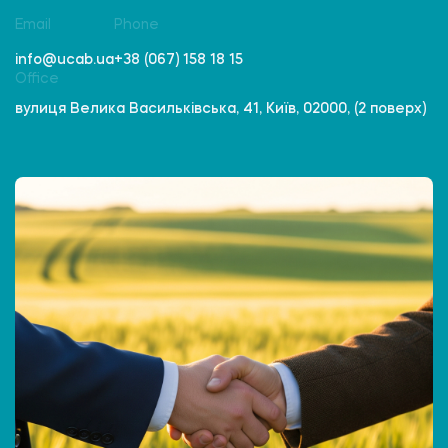
Email
Phone
info@ucab.ua
+38 (067) 158 18 15
Office
вулиця Велика Васильківська, 41, Київ, 02000, (2 поверх)