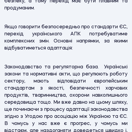
безпеку, а тому перехід має бути плавним та
продуманим.
Якщо говорити безпосередньо про стандарти ЄС,
перехід українського АПК потребуватиме
комплексних змін. Основні напрямки, за якими
відбуватиметься адаптація:
Законодавство та регуляторна база. Українські
закони та нормативні акти, що регулюють роботу
сектору, мають відповідати європейським
стандартам з якості, безпечності харчових
продуктів, тваринництва, охорони навколишнього
середовища тощо. Ми вже давно на цьому шляху,
ще починаючи з процесу адаптації законодавства
згідно з Угодою про асоціацію між Україною та ЄС.
В чомусь у нас вже є прогрес, у чомусь ми
відстаєм, але наздоганяти доведеться швидко і,