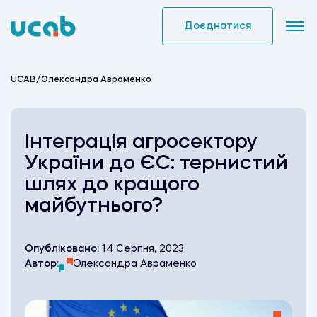
Skip
to
Доєднатися
content
UCAB
/
Олександра Авраменко
Інтеграція агросектору
України до ЄС: тернистий
шлях до кращого
майбутнього?
Опубліковано:
14 Серпня, 2023
Автор:
Олександра Авраменко