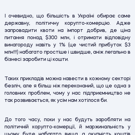
І очевидно, що більшість в Україні обирає саме
державну, політичну корупто-комерцію. Адже
запровадити квоти на імпорт добрив, де ціна
питання понад $300 млн, і отримати відповідну
винагороду навіть у 1% (це чистий прибуток $3
млн!!!) набагато простіше і швидше, аніж легально в
бізнесі заробити ці кошти.
Таких прикладів можна навести в кожному секторі
безліч, але я більш ніж переконаний, що це одна з
головних проблем, чому у нас підприємництво не
так розвивається, як усім нам хотілося би.
До того часу, поки у нас будуть заробляти на
політичній корупто-комерції, й маржинальність у
цьому буде набагато вища, а окупність коштів