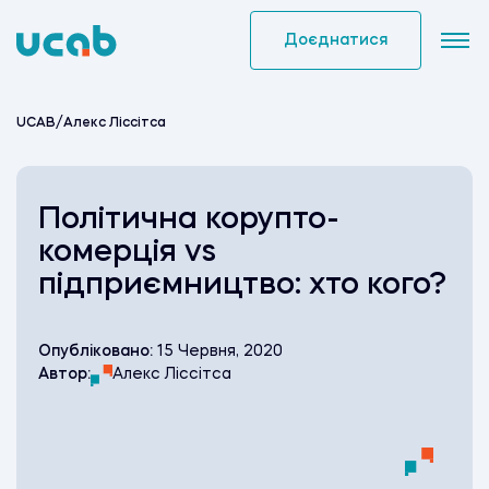
Skip
to
Доєднатися
content
UCAB
/
Алекс Ліссітса
Політична корупто-
комерція vs
підприємництво: хто кого?
Опубліковано:
15 Червня, 2020
Автор:
Алекс Ліссітса