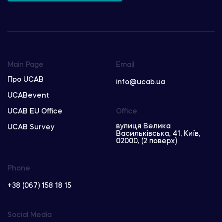
Main Page
Email
Про UCAB
info@ucab.ua
UCABevent
UCAB EU Office
Office
вулиця Велика
UCAB Survey
Васильківська, 41, Київ,
02000, (2 поверх)
Phone
+38 (067) 158 18 15
Social Media