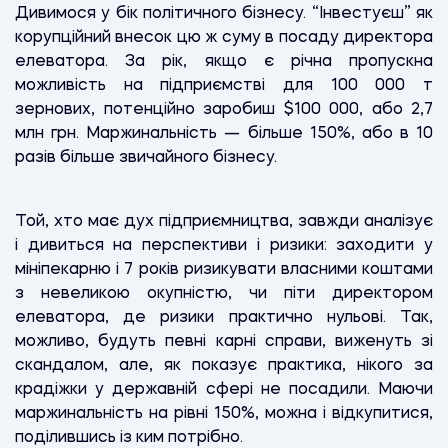
Дивимося у бік політичного бізнесу. “Інвестуєш” як
корупційний внесок цю ж суму в посаду директора
елеватора. За рік, якщо є річна пропускна
можливість на підприємстві для 100 000 т
зернових, потенційно заробиш $100 000, або 2,7
млн грн. Маржинальність — більше 150%, або в 10
разів більше звичайного бізнесу.
Той, хто має дух підприємництва, завжди аналізує
і дивиться на перспективи і ризики: заходити у
мініпекарню і 7 років ризикувати власними коштами
з невеликою окупністю, чи піти директором
елеватора, де ризики практично нульові. Так,
можливо, будуть певні карні справи, виженуть зі
скандалом, але, як показує практика, нікого за
крадіжки у державній сфері не посадили. Маючи
маржинальність на рівні 150%, можна і відкупитися,
поділившись із ким потрібно.