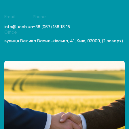
Email
Phone
info@ucab.ua
+38 (067) 158 18 15
Office
вулиця Велика Васильківська, 41, Київ, 02000, (2 поверх)