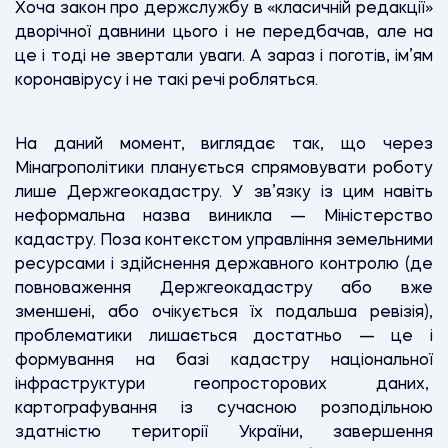
Хоча закон про держслужбу в «класичній редакції»
дворічної давнини цього і не передбачав, але на
це і тоді не звертали уваги. А зараз і поготів, ім’ям
коронавірусу і не такі речі робляться.
На даний момент, виглядає так, що через
Мінагрополітики планується спрямовувати роботу
лише Держгеокадастру. У зв’язку із цим навіть
неформальна назва виникла — Міністерство
кадастру. Поза контекстом управління земельними
ресурсами і здійснення державного контролю (де
повноваження Держгеокадастру або вже
зменшені, або очікується їх подальша ревізія),
проблематики лишається достатньо — це і
формування на базі кадастру національної
інфраструктури геопросторових даних,
картографування із сучасною розподільною
здатністю території України, завершення