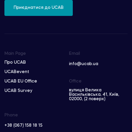
Приєднатися до UCAB
Main Page
Email
Про UCAB
info@ucab.ua
UCABevent
UCAB EU Office
Office
вулиця Велика
UCAB Survey
Васильківська, 41, Київ,
02000, (2 поверх)
Phone
+38 (067) 158 18 15