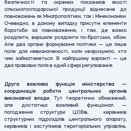
безпечності та окремих показників якості
сільськогосподарської продукції віднесене до
повноважень як Мінагрополітики, так і Мінекономіки.
Очевидно, в даному випадку присутні елементи
боротьби за повноваження, і там, де важко
розділити, вирішили розділити по-братськи, обом.
Але два органи формування політики — це лише
поле для невизначеності, коли незрозуміло, хто
чим займатиметься. В найгіршому варіанті — це
два правових поля в одній сфері регулювання.
Друга важлива функція міністерства —
координація роботи центральних органів
виконавчої влади.
Тут теоретично обмежений,
але достатньо важливий функціонал —
погодження структури ЦОВів, керівників
структурних підрозділів центрального апарату,
керівників і заступників територіальних управлінь.