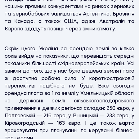
нашими прямими конкурентами на ринках зернових
та зернобобових залишаться Аргентина, Бразилія
та Канада, а також США, адже Австралія та
Європа здадуть позиції через зміни клімату.
Окрім цього, Україна за орендою землі за кілька
років вийде на показники, що перевищать середні
показники більшості східноєвропейських країн. Усі
звикли до того, що у нас була дешева земля і така
ж доступна робоча сила. У короткостроковій
перспективі подібного не буде. Вже сьогодні
орендна плата за 1 га землі у Хмельницькій області
на державні землі сільськогосподарського
призначення в деяких регіонах складає 250 євро, у
Полтавській — 216 євро, у Вінницькій — 233 євро, у
Кіровоградській — 163 євро. І це також варто
враховувати при плануванні та керуванні бізнес-
процесами.