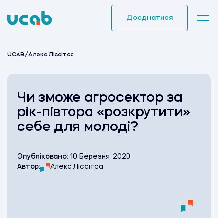
Skip
to
Доєднатися
content
UCAB
/
Алекс Ліссітса
Чи зможе агросектор за
рік-півтора «розкрутити»
себе для молоді?
Опубліковано:
10 Березня, 2020
Автор:
Алекс Ліссітса