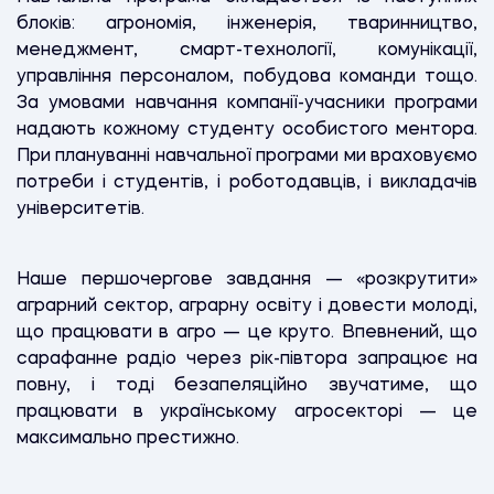
блоків: агрономія, інженерія, тваринництво,
менеджмент, смарт-технології, комунікації,
управління персоналом, побудова команди тощо.
За умовами навчання компанії-учасники програми
надають кожному студенту особистого ментора.
При плануванні навчальної програми ми враховуємо
потреби і студентів, і роботодавців, і викладачів
університетів.
Наше першочергове завдання — «розкрутити»
аграрний сектор, аграрну освіту і довести молоді,
що працювати в агро — це круто. Впевнений, що
сарафанне радіо через рік-півтора запрацює на
повну, і тоді безапеляційно звучатиме, що
працювати в українському агросекторі — це
максимально престижно.