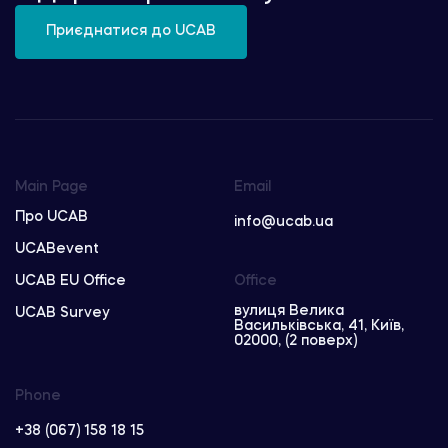
Приєднатися до UCAB
Main Page
Email
Про UCAB
info@ucab.ua
UCABevent
UCAB EU Office
Office
вулиця Велика
UCAB Survey
Васильківська, 41, Київ,
02000, (2 поверх)
Phone
+38 (067) 158 18 15