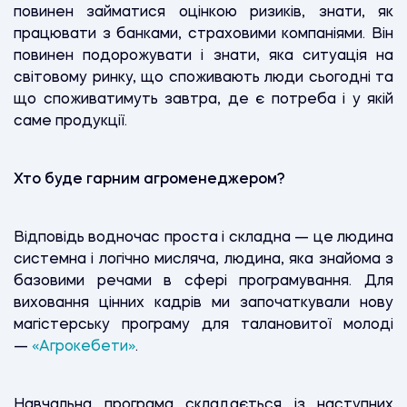
повинен займатися оцінкою ризиків, знати, як
працювати з банками, страховими компаніями. Він
повинен подорожувати і знати, яка ситуація на
світовому ринку, що споживають люди сьогодні та
що споживатимуть завтра, де є потреба і у якій
саме продукції.
Хто буде гарним агроменеджером?
Відповідь водночас проста і складна — це людина
системна і логічно мисляча, людина, яка знайома з
базовими речами в сфері програмування. Для
виховання цінних кадрів ми започаткували нову
магістерську програму для талановитої молоді
—
«Агрокебети»
.
Навчальна програма складається із наступних