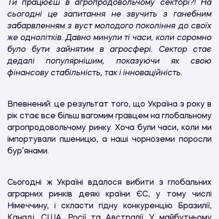
Ти працюєш в агропродовольчому секторі?! На
сьогодні це запитання не звучить з ганебним
забарвленням з вуст молодого покоління до своїх
же однолітків. Давно минули ті часи, коли соромно
було бути зайнятим в агросфері. Сектор стає
дедалі популярнішим, показуючи як свою
фінансову стабільність, так і інноваційність.
Впевнений: це результат того, що Україна з року в
рік стає все більш вагомим гравцем на глобальному
агропродовольчому ринку. Хоча були часи, коли ми
імпортували пшеницю, а наші чорноземи поросли
бур’янами.
Сьогодні ж Україні вдалося вибити з глобальних
аграрних ринків деякі країни ЄС, у тому числі
Німеччину, і скласти гідну конкуренцію Бразилії,
Канаді, США, Росії та Австралії. У майбутньому