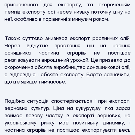
призначеного для експорту, та скороченням
темпів експорту сої через низьку поточну ціну на
неї, особливо в порівнянні з минулим роком.
Також суттєво знизився експорт рослинних олій.
Через відчутне зростання цін на насіння
соняшника частина аграріїв не поспішає
реалізовувати вирощений урожай. Це призвело до
скорочення обсягів виробництва соняшникової олії,
а відповідно і обсягів експорту. Варто зазначити,
що це явище тимчасове.
Подібна ситуація спостерігається і при експорті
зернових культур. Ціна на кукурудзу, яка зараз
займає левову частку в експорті зернових, на
українському ринку має позитивну динаміку, і
частина аграріїв не поспішає експортувати весь