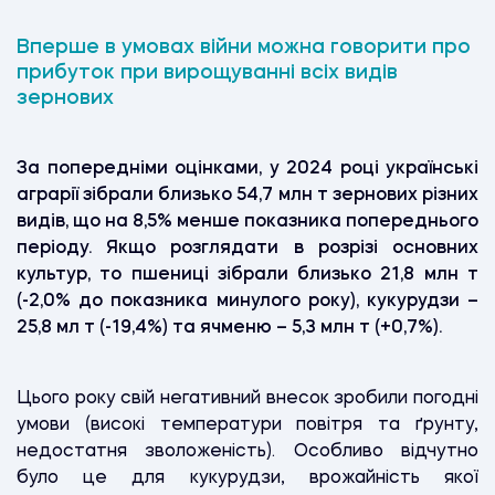
Вперше в умовах війни можна говорити про
прибуток при вирощуванні всіх видів
зернових
За попередніми оцінками, у 2024 році українські
аграрії зібрали близько 54,7 млн т зернових різних
видів, що на 8,5% менше показника попереднього
періоду. Якщо розглядати в розрізі основних
культур, то пшениці зібрали близько 21,8 млн т
(-2,0% до показника минулого року), кукурудзи –
25,8 мл т (-19,4%) та ячменю – 5,3 млн т (+0,7%).
Цього року свій негативний внесок зробили погодні
умови (високі температури повітря та ґрунту,
недостатня зволоженість). Особливо відчутно
було це для кукурудзи, врожайність якої