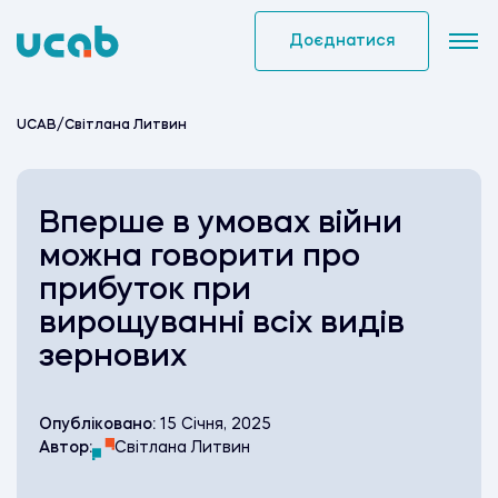
Skip
to
Доєднатися
content
UCAB
/
Світлана Литвин
Вперше в умовах війни
можна говорити про
прибуток при
вирощуванні всіх видів
зернових
Опубліковано:
15 Січня, 2025
Автор:
Світлана Литвин