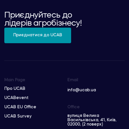
Приєднуйтесь до
лідерів агробізнесу!
Приєднатися до UCAB
Main Page
Email
Про UCAB
info@ucab.ua
UCABevent
UCAB EU Office
Office
вулиця Велика
UCAB Survey
Васильківська, 41, Київ,
02000, (2 поверх)