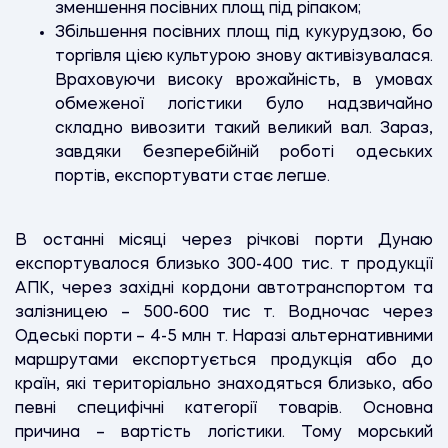
зменшення посівних площ під ріпаком;
Збільшення посівних площ під кукурудзою, бо
торгівля цією культурою знову активізувалася.
Враховуючи високу врожайність, в умовах
обмеженої логістики було надзвичайно
складно вивозити такий великий вал. Зараз,
завдяки безперебійній роботі одеських
портів, експортувати стає легше.
В останні місяці через річкові порти Дунаю
експортувалося близько 300-400 тис. т продукції
АПК, через західні кордони автотранспортом та
залізницею – 500-600 тис т. Водночас через
Одеські порти – 4-5 млн т. Наразі альтернативними
маршрутами експортується продукція або до
країн, які територіально знаходяться близько, або
певні специфічні категорії товарів. Основна
причина – вартість логістики. Тому морський