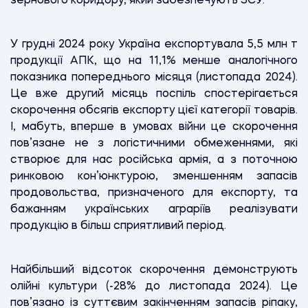
зернового коридору, який забезпечують ЗСУ.
У грудні 2024 року Україна експортувала 5,5 млн т
продукції АПК, що на 11,1% менше аналогічного
показника попереднього місяця (листопада 2024).
Це вже другий місяць поспіль спостерігається
скорочення обсягів експорту цієї категорії товарів.
І, мабуть, вперше в умовах війни це скорочення
пов’язане не з логістичними обмеженнями, які
створює для нас російська армія, а з поточною
ринковою кон’юнктурою, зменшенням запасів
продовольства, призначеного для експорту, та
бажанням українських аграріїв реалізувати
продукцію в більш сприятливий період.
Найбільший відсоток скорочення демонструють
олійні культури (-28% до листопада 2024). Це
пов’язано із суттєвим закінченням запасів ріпаку,