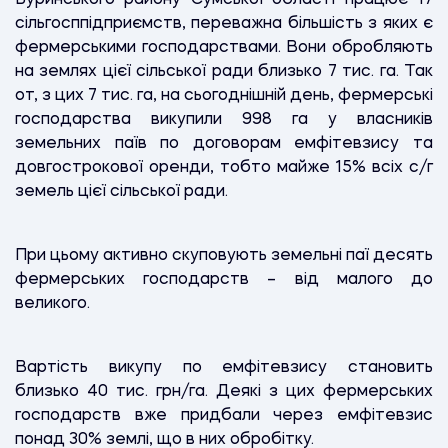
сільгосппідприємств, переважна більшість з яких є
фермерськими господарствами. Вони обробляють
на землях цієї сільської ради близько 7 тис. га. Так
от, з цих 7 тис. га, на сьогоднішній день, фермерські
господарства викупили 998 га у власників
земельних паїв по договорам емфітевзису та
довгострокової оренди, тобто майже 15% всіх с/г
земель цієї сільської ради.
При цьому активно скуповують земельні паї десять
фермерських господарств – від малого до
великого.
Вартість викупу по емфітевзису становить
близько 40 тис. грн/га. Деякі з цих фермерських
господарств вже придбали через емфітевзис
понад 30% землі, що в них обробітку.