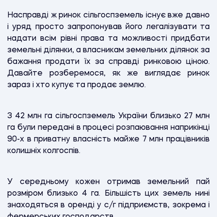
Насправді ж ринок сільгоспземель існує вже давно
і уряд просто запропонував його легалізувати та
надати всім рівні права та можливості придбати
земельні ділянки, а власникам земельних ділянок за
бажання продати їх за справді ринковою ціною.
Давайте розберемося, як же виглядає ринок
зараз і хто купує та продає землю.
З 42 млн га сільгоспземель України близько 27 млн
га були передані в процесі розпаювання наприкінці
90-х в приватну власність майже 7 млн працівників
колишніх колгоспів.
У середньому кожен отримав земельний пай
розміром близько 4 га. Більшість цих земель нині
знаходяться в оренді у с/г підприємств, зокрема і
фермерських господарств.