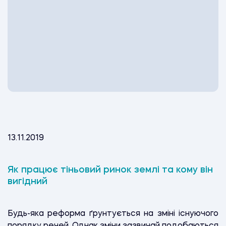
13.11.2019
Як працює тіньовий ринок землі та кому він
вигідний
Б
удь-яка реформа ґрунтується на зміні існуючого
порядку речей. Однак зміни зазвичай подобаються