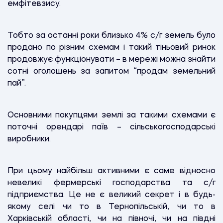
емфітевзису.
Тобто за останні роки близько 4% с/г земель було
продано по різним схемам і такий тіньовий ринок
продовжує функціонувати – в мережі можна знайти
сотні оголошень за запитом “продам земельний
пай”.
Основними покупцями землі за такими схемами є
поточні орендарі паїв – сільськогосподарські
виробники.
При цьому найбільш активними є саме відносно
невеликі фермерські господарства та с/г
підприємства. Це не є великий секрет і в будь-
якому селі чи то в Тернопільській, чи то в
Харківській області, чи на півночі, чи на півдні