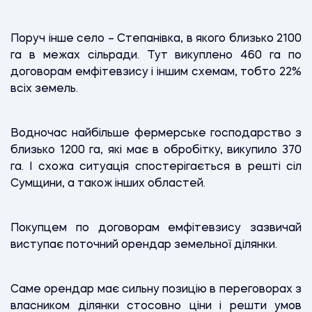
Поруч інше село – Степанівка, в якого близько 2100
га в межах сільради. Тут викуплено 460 га по
договорам емфітевзису і іншим схемам, тобто 22%
всіх земель.
Водночас найбільше фермерське господарство з
близько 1200 га, які має в обробітку, викупило 370
га. І схожа ситуація спостерігається в решті сіл
Сумщини, а також інших областей.
Покупцем по договорам емфітевзису зазвичай
виступає поточний орендар земельної ділянки.
Саме орендар має сильну позицію в переговорах з
власником ділянки стосовно ціни і решти умов