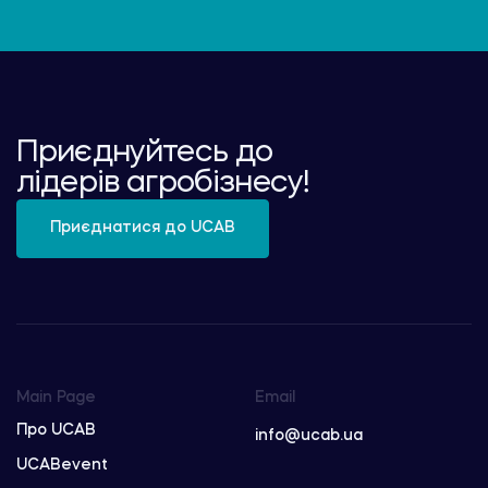
Приєднуйтесь до
лідерів агробізнесу!
Приєднатися до UCAB
Main Page
Email
Про UCAB
info@ucab.ua
UCABevent