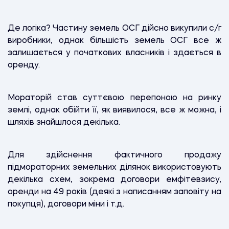
Де логіка? Частину земель ОСГ дійсно викупили с/г
виробники, однак більшість земель ОСГ все ж
залишається у початкових власників і здається в
оренду.
Мораторій став суттєвою перепоною на ринку
землі, однак обійти її, як виявилося, все ж можна, і
шляхів знайшлося декілька.
Для здійснення фактичного продажу
підмораторних земельних ділянок використовують
декілька схем, зокрема договори емфітевзису,
оренди на 49 років (деякі з написанням заповіту на
покупця), договори міни і т.д.