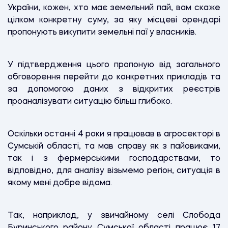
України, кожен, хто має земельний пай, вам скаже
цілком конкретну суму, за яку місцеві орендарі
пропонують викупити земельні паї у власників.
У підтвердження цього пропоную від загального
обговорення перейти до конкретних прикладів та
за допомогою даних з відкритих реєстрів
проаналізувати ситуацію більш глибоко.
Оскільки останні 4 роки я працював в агросекторі в
Сумській області, та мав справу як з пайовиками,
так і з фермерськими господарствами, то
відповідно, для аналізу візьмемо регіон, ситуація в
якому мені добре відома.
Так, наприклад, у звичайному селі Слобода
Буринського району Сумської області працює 17