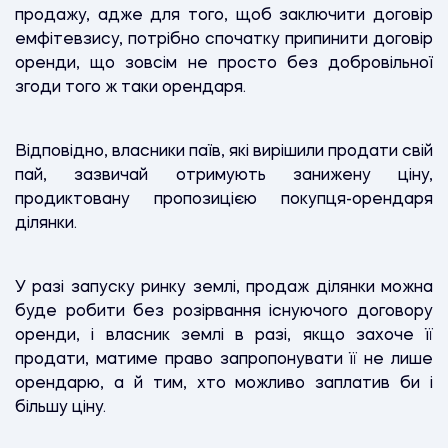
продажу, адже для того, щоб заключити договір
емфітевзису, потрібно спочатку припинити договір
оренди, що зовсім не просто без добровільної
згоди того ж таки орендаря.
Відповідно, власники паїв, які вирішили продати свій
пай, зазвичай отримують занижену ціну,
продиктовану пропозицією покупця-орендаря
ділянки.
У разі запуску ринку землі, продаж ділянки можна
буде робити без розірвання існуючого договору
оренди, і власник землі в разі, якщо захоче її
продати, матиме право запропонувати її не лише
орендарю, а й тим, хто можливо заплатив би і
більшу ціну.