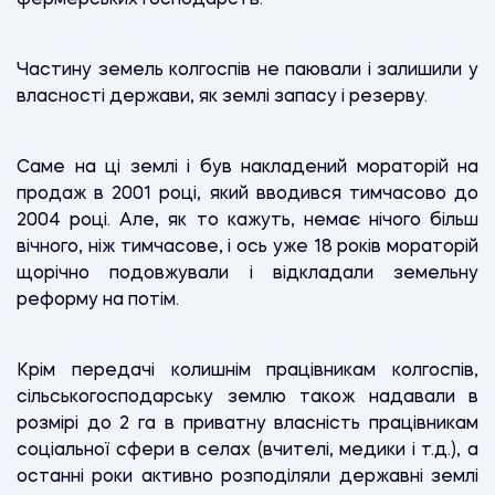
Частину земель колгоспів не паювали і залишили у
власності держави, як землі запасу і резерву.
Саме на ці землі і був накладений мораторій на
продаж в 2001 році, який вводився тимчасово до
2004 році. Але, як то кажуть, немає нічого більш
вічного, ніж тимчасове, і ось уже 18 років мораторій
щорічно подовжували і відкладали земельну
реформу на потім.
Крім передачі колишнім працівникам колгоспів,
сільськогосподарську землю також надавали в
розмірі до 2 га в приватну власність працівникам
соціальної сфери в селах (вчителі, медики і т.д.), а
останні роки активно розподіляли державні землі