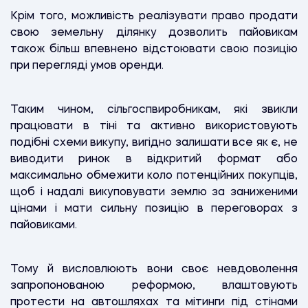
Крім того, можливість реалізувати право продати
свою земельну ділянку дозволить пайовикам
також більш впевнено відстоювати свою позицію
при перегляді умов оренди.
Таким чином, сільгоспвиробникам, які звикли
працювати в тіні та активно використовують
подібні схеми викупу, вигідно залишати все як є, не
виводити ринок в відкритий формат або
максимально обмежити коло потенційних покупців,
щоб і надалі викуповувати землю за заниженими
цінами і мати сильну позицію в переговорах з
пайовиками.
Тому й висловлюють вони своє невдоволення
запропонованою реформою, влаштовують
протести на автошляхах та мітинги під стінами