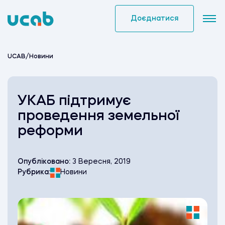
Skip
to
Доєднатися
content
UCAB
/
Новини
УКАБ підтримує
проведення земельної
реформи
Опубліковано:
3 Вересня, 2019
Рубрика:
Новини