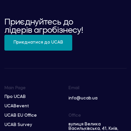
Приєднуйтесь до
лідерів агробізнесу!
Приєднатися до UCAB
Main Page
Email
Про UCAB
info@ucab.ua
UCABevent
UCAB EU Office
Office
вулиця Велика
UCAB Survey
Васильківська, 41, Київ,