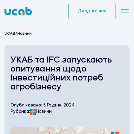
Skip
to
Доєднатися
content
UCAB
/
Новини
УКАБ та IFC запускають
опитування щодо
інвестиційних потреб
агробізнесу
Опубліковано:
5 Грудня, 2024
Рубрика:
Новини