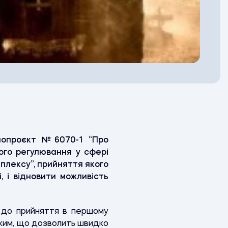
онопроєкт №6070-1 “Про
ого регулювання у сфері
лексу”, прийняття якого
, і відновити можливість
 до прийняття в першому
аким, що дозволить швидко