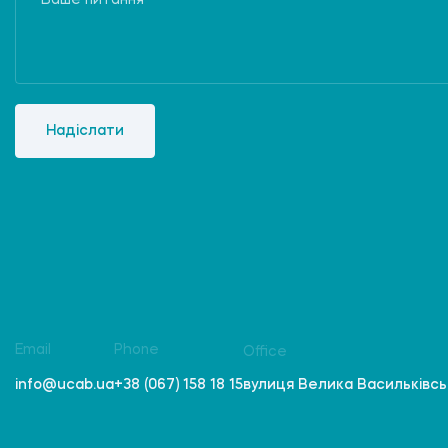
Надіслати
Email
Phone
Office
вулиця Велика Васильківська
info@ucab.ua
+38 (067) 158 18 15