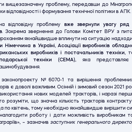
ти вищезазначену проблему, передавши до Мінагропо
ки відповідності і формування технічної політики в АПК.
на відповідну проблему
вже звернули увагу ряд 
в
. Зокрема звернення до Голови Комітет ВРУ з пита
 проханням якнайшвидше вплинути на ситуацію надходи
 Німеччина в Україні, Асоціаці
ї
виробників обладн
риканських виробників і постачальників техніки
,
сподарської техніки (СЕМА)
, яка представляє 
машинобудування.
я законопроекту №6070-1 та вирішення проблемних
орів є доволі важливим. Осінній і зимовий сезон 2021 
 використання нових моделей тракторів, і наразі пер
то розуміти,
що
значна кількість тракторів контракт
да по квітень, тому необхідно якнайшвидше вирішити с
налагодити роботу і дати можливість виробникам та
граріїв», – зазначив
заступник генерального директо