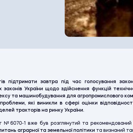
ів підтримати завтра під час голосування зак
х законів України щодо здійснення функцій технічн
ексу та машинобудування для агропромислового комп
роблеми, які виникли в сфері оцінки відповідності
делей тракторів на ринку України.
кт №6070-1 вже був розглянутий та рекомендований
питань аграрної та земельної політики
та визнаний т