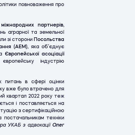
літики повноваження про
міжнародних партнерів,
нь аграрної та земельної
ли зі сторони
Посольства
ання (АЕМ)
, яка об’єднує
та
Європейської асоціації
європейську індустрію
 питань в сфері оцінки
року вже було втрачено для
ший квартал 2022 року теж
ується і поставляється на
итуацію з сертифікаційною
 постачальникам техніки
ра УКАБ з адвокації
Олег