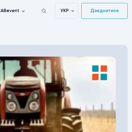
УКР
Доєднатися
ABevent