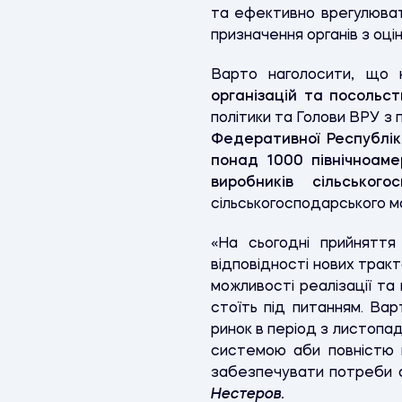
та ефективно врегулюва
призначення органів з оцін
Варто наголосити, що 
організаці
й
та посольст
політики та Голови ВРУ з
Федеративної Республіки
понад 1000 північноаме
виробників сільського
сільськогосподарського 
«На сьогодні прийнятт
відповідності нових тракт
можливості реалізації та
стоїть під питанням. Вар
ринок в період з листопа
системою аби повністю 
забезпечувати потреби а
Нестеров.