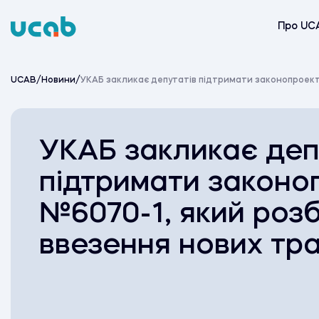
Skip
to
Про UC
content
UCAB
/
Новини
/
УКАБ закликає депутатів підтримати законопроект
УКАБ закликає деп
підтримати законо
№6070-1, який роз
ввезення нових тра