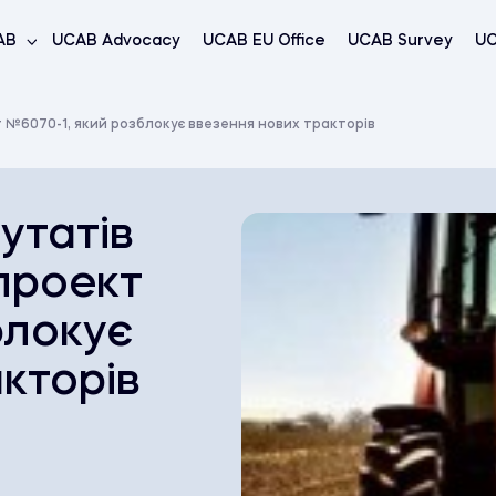
AB
UCAB Advocacy
UCAB EU Office
UCAB Survey
UC
 №6070-1, який розблокує ввезення нових тракторів
утатів
проект
блокує
кторів