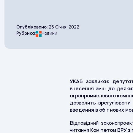
Опубліковано:
25 Січня, 2022
Рубрика:
Новини
УКАБ закликає депутат
внесення змін до деяки
агропромислового компл
дозволить врегулювати п
введення в обіг нових мо
Відповідний законопрое
читання
Коміте
том
ВРУ з 