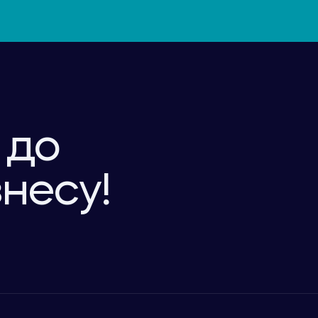
 до
знесу!