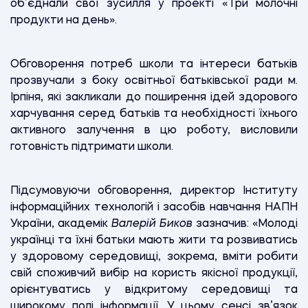
об’єднали свої зусилля у проекті «Три молочні
продукти на день».
Обговорення потреб школи та інтереси батьків
прозвучали з боку освітньої батьківської ради м.
Ірпіня, які закликали до поширення ідей здорового
харчування серед батьків та необхідності їхнього
активного залучення в цю роботу, висловили
готовність підтримати школи.
Підсумовуючи обговорення, директор Інституту
інформаційних технологій і засобів навчання НАПН
України, академік
Валерій Биков
зазначив: «Молоді
українці та їхні батьки мають жити та розвиватись
у здоровому середовищі, зокрема, вміти робити
свій споживчий вибір на користь якісної продукції,
орієнтуватись у відкритому середовищі та
широкому полі інформації. У цьому сенсі зв’язок