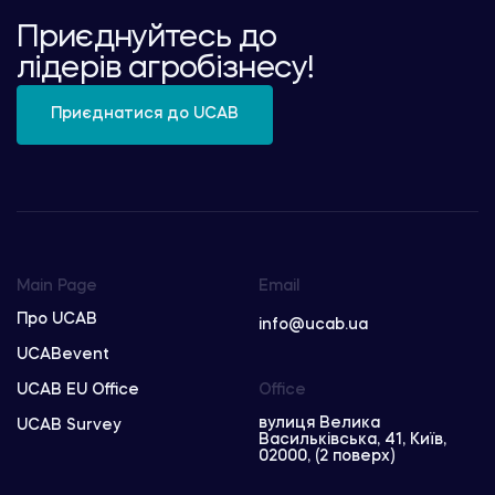
Приєднуйтесь до
лідерів агробізнесу!
Приєднатися до UCAB
Main Page
Email
Про UCAB
info@ucab.ua
UCABevent
UCAB EU Office
Office
вулиця Велика
UCAB Survey
Васильківська, 41, Київ,
02000, (2 поверх)