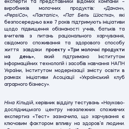
експерти та представники відомих компаній –
виробників молочних продуктів
: «Данон»,
«PepsiCo», «Лакталіс», «Пат Бель Шостка»,
які
безпосередньо вже 7 років підтримують ініціативи
щодо підвищення обізнаності учнів, батьків та
вчителів з питань раціонального харчування,
свідомого споживання та здорового способу
життя завдяки
проекту «Три молочні продукти
на день»
, який підтримано Інститутом
інформаційних технологій і засобів навчання НАПН
України, Інститутом модернізації змісту освіти в
рамках ініціативи Асоціації «Український клуб
аграрного бізнесу».
Ніна Кільдій
, керівник відділу тестувань «Науково-
дослідницького центру незалежних споживчих
експертиз «Тест» зазначила, що харчування є
ключовим фактором впливу на здоров’я людини.