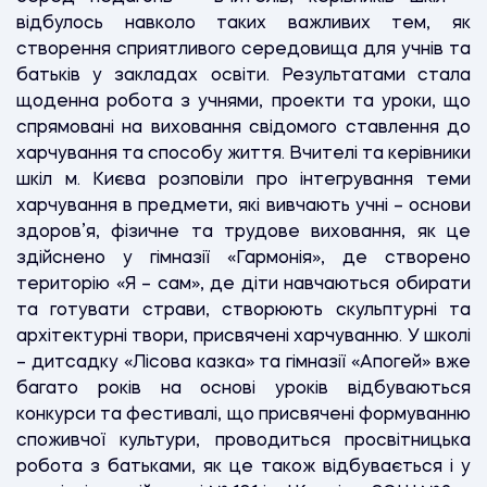
відбулось навколо таких важливих тем, як
створення сприятливого середовища для учнів та
батьків у закладах освіти. Результатами стала
щоденна робота з учнями, проекти та уроки, що
спрямовані на виховання свідомого ставлення до
харчування та способу життя. Вчителі та керівники
шкіл м. Києва розповіли про інтегрування теми
харчування в предмети, які вивчають учні – основи
здоров’я, фізичне та трудове виховання, як це
здійснено у гімназії «Гармонія», де створено
територію «Я – сам», де діти навчаються обирати
та готувати страви, створюють скульптурні та
архітектурні твори, присвячені харчуванню. У школі
– дитсадку «Лісова казка» та гімназії «Апогей» вже
багато років на основі уроків відбуваються
конкурси та фестивалі, що присвячені формуванню
споживчої культури, проводиться просвітницька
робота з батьками, як це також відбувається і у