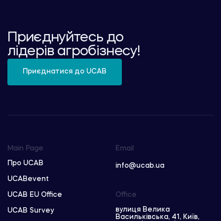
Приєднуйтесь до
лідерів агробізнесу!
Приєднатися до UCAB
Main Page
Email
Про UCAB
info@ucab.ua
UCABevent
UCAB EU Office
Office
вулиця Велика
UCAB Survey
Васильківська, 41, Київ,