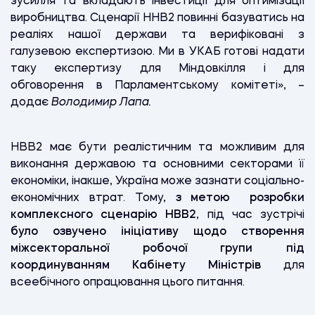
зусилля та вкладають інвестиції для оптимізації
виробництва. Сценарії ННВ2 повинні базуватись на
реаліях нашої держави та верифіковані з
галузевою експертизою. Ми в УКАБ готові надати
таку експертизу для Міндовкілля і для
обговорення в Парламентському комітеті», –
додає
Володимир Лапа.
НВВ2 має бути реалістичним та можливим для
виконання державою та основними секторами її
економіки, інакше, Україна може зазнати соціально-
економічних втрат. Тому,
з метою розробки
комплексного сценарію НВВ2
, під час зустрічі
було озвучено ініціативу щодо створення
міжсекторальної робочої групи під
координуванням Кабінету Міністрів
для
всеебічного опрацювання цього питання.