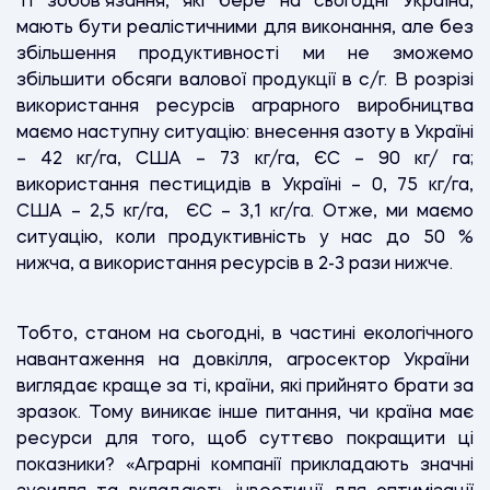
Ті зобов’язання, які бере на сьогодні Україна,
мають бути реалістичними для виконання, але без
збільшення продуктивності ми не зможемо
збільшити обсяги валової продукції в с/г. В розрізі
використання ресурсів аграрного виробництва
маємо наступну ситуацію: внесення азоту в Україні
– 42 кг/га, США – 73 кг/га, ЄС – 90 кг/ га;
використання пестицидів в Україні – 0, 75 кг/га,
США – 2,5 кг/га, ЄС – 3,1 кг/га. Отже, ми маємо
ситуацію, коли продуктивність у нас до 50 %
нижча, а використання ресурсів в 2-3 рази нижче.
Тобто, станом на сьогодні, в частині екологічного
навантаження на довкілля, агросектор України
виглядає краще за ті, країни, які прийнято брати за
зразок. Тому виникає інше питання, чи країна має
ресурси для того, щоб суттєво покращити ці
показники? «Аграрні компанії прикладають значні