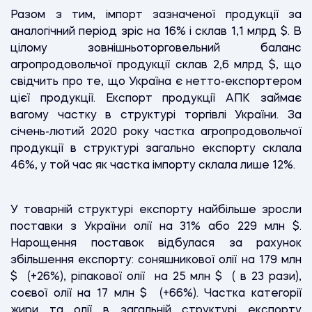
Разом з тим, імпорт зазначеної продукції за
аналогічний період зріс на 16% і склав 1,1 млрд
$
. В
цілому зовнішньоторговельний баланс
агропродовольчої продукції склав 2,6 млрд
$
, що
свідчить про те, що Україна є нетто-експортером
цієї продукції. Експорт продукції АПК займає
вагому частку в структурі торгівлі України. За
січень-лютий 2020 року частка агропродовольчої
продукції в структурі загально експорту склала
46%, у той час як частка імпорту склала лише 12%.
У товарній структурі експорту найбільше зросли
поставки з України олії на 31% або 229 млн
$
.
Нарощення поставок відбулася за рахунок
збільшення експорту: соняшникової олії на 179 млн
$
(+26%), ріпакової олії на 25 млн
$
( в 23 рази),
соєвої олії на 17 млн
$
(+66%). Частка категорії
жири та олії в загальній структурі експорту