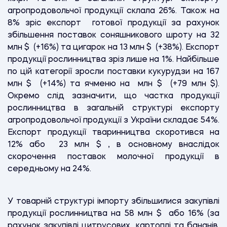
агропродовольчої продукції склала 26%. Також на
8% зріс експорт готової продукції за рахунок
збільшення поставок соняшникового шроту на 32
млн
$
(+16%) та цигарок на 13 млн
$
(+38%). Експорт
продукції рослинництва зріз лише на 1%. Найбільше
по цій категорії зросли поставки кукурудзи на 167
млн
$
(+14%) та ячменю на млн
$
(+79 млн
$
).
Окремо слід зазначити, що частка продукції
рослинництва в загальній структурі експорту
агропродовольчої продукції з України складає 54%.
Експорт продукції тваринництва скоротився на
12% або 23 млн
$
, в основному внаслідок
скорочення поставок молочної продукції в
середньому на 24%.
У товарній структурі імпорту збільшилися закупівлі
продукції рослинництва на 58 млн
$
або 16% (за
рахунок закупівлі цитрусових, картоплі та бананів.