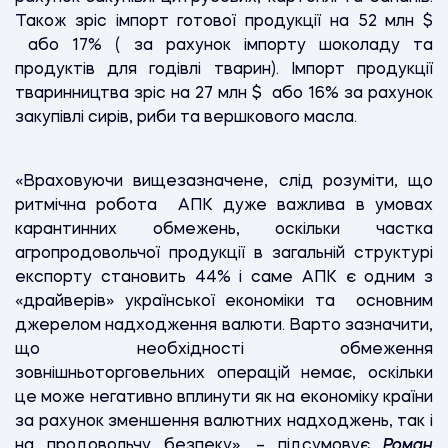
Також зріс імпорт готової продукції на 52 млн
$
або 17% ( за рахунок імпорту шоколаду та
продуктів для годівлі тварин). Імпорт продукції
тваринництва зріс на 27 млн
$
або 16% за рахунок
закупівлі сирів, риби та вершкового масла.
«Враховуючи вищезазначене, слід розуміти, що
ритмічна робота АПК дуже важлива в умовах
карантинних обмежень, оскільки частка
агропродовольчої продукції в загальній структурі
експорту становить 44% і саме АПК є одним з
«драйверів» української економіки та основним
джерелом надходження валюти. Варто зазначити,
що необхідності обмеження
зовнішньоторговельних операцій немає, оскільки
це може негативно вплинути як на економіку країни
за рахунок зменшення валютних надходжень, так і
на продовольчу безпеку», – підсумовує
Роман