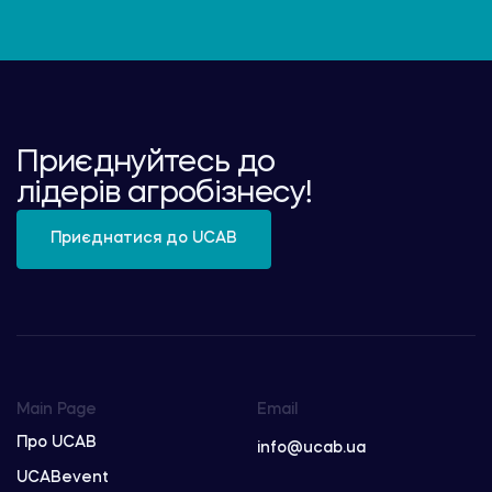
Приєднуйтесь до
лідерів агробізнесу!
Приєднатися до UCAB
Main Page
Email
Про UCAB
info@ucab.ua
UCABevent