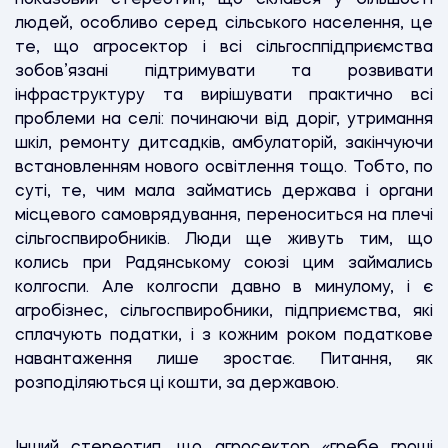
людей, особливо серед сільського населення, це
те, що агросектор і всі сільгосппідприємства
зобов’язані підтримувати та розвивати
інфраструктуру та вирішувати практично всі
проблеми на селі: починаючи від доріг, утримання
шкіл, ремонту дитсадків, амбулаторій, закінчуючи
встановленням нового освітлення тощо. Тобто, по
суті, те, чим мала займатись держава і органи
місцевого самоврядування, переноситься на плечі
сільгоспвиробників. Люди ще живуть тим, що
колись при Радянському союзі цим займались
колгоспи. Але колгоспи давно в минулому, і є
агробізнес, сільгоспвиробники, підприємства, які
сплачують податки, і з кожним роком податкове
навантаження лише зростає. Питання, як
розподіляються ці кошти, за державою.
Інший стереотип, що агросектор «гребе гроші