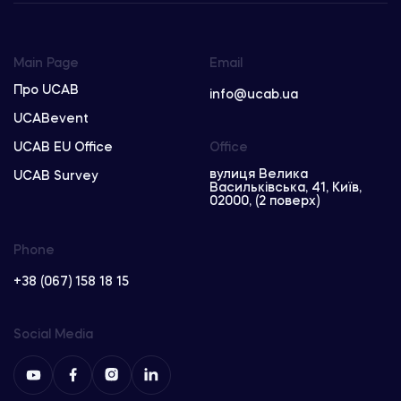
Main Page
Email
Про UCAB
info@ucab.ua
UCABevent
UCAB EU Office
Office
вулиця Велика
UCAB Survey
Васильківська, 41, Київ,
02000, (2 поверх)
Phone
+38 (067) 158 18 15
Social Media