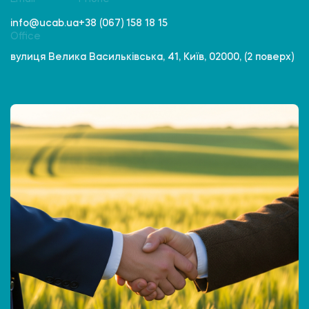
info@ucab.ua
+38 (067) 158 18 15
Office
вулиця Велика Васильківська, 41, Київ, 02000, (2 поверх)