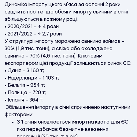
Динаміка імпорту цього м’яса за останні 2 роки
свідчить про те, що обсяги імпорту свинини в січні
збільшуються в кожному році:
• 2020/2021 – ↑ 4 рази
• 2021/2022 – ↑ 2,7 рази
У структурі імпорту морожена свинина займає –
30% (1,9 тис. тонн), а свіжа або охолоджена
свинина – 70% (4,6 тис. тонн). Ключовим
експортером цієї продукції залишається ринок ЄС:
• Данія – 3 160 т;
• Нідерланди – 1 103 т;
• Бельгія – 954 т;
• Польща – 720 т;
• Іспанія – 364 т.
Збільшення імпорту в січні спричинено наступними
факторами:
З 1 січня оновлюється імпортна квота для ЄС,
яка передбачає безмитне ввезення
продукції (20 тис. т. в рік).