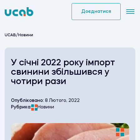
Skip
to
Доєднатися
content
UCAB
/
Новини
У січні 2022 року імпорт
свинини збільшився у
чотири рази
Опубліковано:
8 Лютого, 2022
Рубрика:
Новини