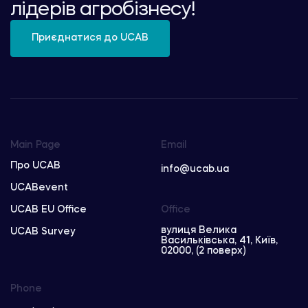
лідерів агробізнесу!
Приєднатися до UCAB
Main Page
Email
Про UCAB
info@ucab.ua
UCABevent
UCAB EU Office
Office
вулиця Велика
UCAB Survey
Васильківська, 41, Київ,
02000, (2 поверх)
Phone