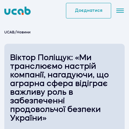
Skip
to
Доєднатися
content
UCAB
/
Новини
Віктор Поліщук: «Ми
транслюємо настрій
компанії, нагадуючи, що
аграрна сфера відіграє
важливу роль в
забезпеченні
продовольчої безпеки
України»