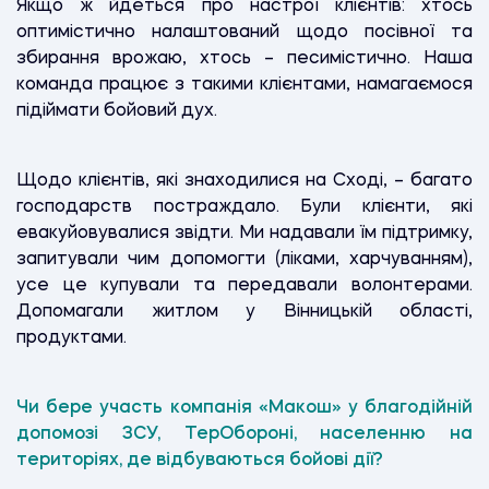
Якщо ж йдеться про настрої клієнтів: хтось
оптимістично налаштований щодо посівної та
збирання врожаю, хтось – песимістично. Наша
команда працює з такими клієнтами, намагаємося
підіймати бойовий дух.
Щодо клієнтів, які знаходилися на Сході, – багато
господарств постраждало. Були клієнти, які
евакуйовувалися звідти. Ми надавали їм підтримку,
запитували чим допомогти (ліками, харчуванням),
усе це купували та передавали волонтерами.
Допомагали житлом у Вінницькій області,
продуктами.
Чи бере участь компанія «Макош» у благодійній
допомозі ЗСУ, ТерОбороні, населенню на
територіях, де відбуваються бойові дії?