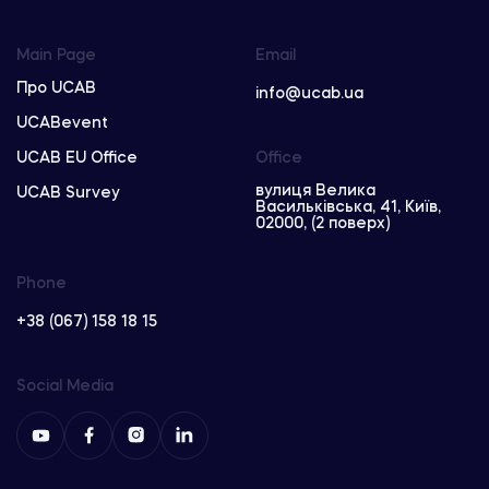
Main Page
Email
Про UCAB
info@ucab.ua
UCABevent
UCAB EU Office
Office
вулиця Велика
UCAB Survey
Васильківська, 41, Київ,
02000, (2 поверх)
Phone
+38 (067) 158 18 15
Social Media