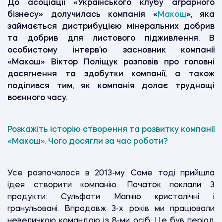
До асоціації «Українського клубу аграрного
бізнесу» долучилась компанія «
Макош
», яка
займається дистрибуцією мінеральних добрив
та добрив для листового підживлення. В
особистому інтерв’ю засновник компанії
«Макош» Віктор Поліщук розповів про головні
досягнення та здобутки компанії, а також
поділився тим, як компанія долає труднощі
воєнного часу.
Розкажіть історію створення та розвитку компанії
«Макош
»
. Чого досягли за час роботи?
Усе розпочалося в 2013-му. Саме тоді прийшла
ідея створити компанію. Початок поклали 3
продукти: Сульфати Магнію кристалічні і
гранульовані. Впродовж 3-х років ми працювали
невеличкою командою із 8-ми осіб. Це був період