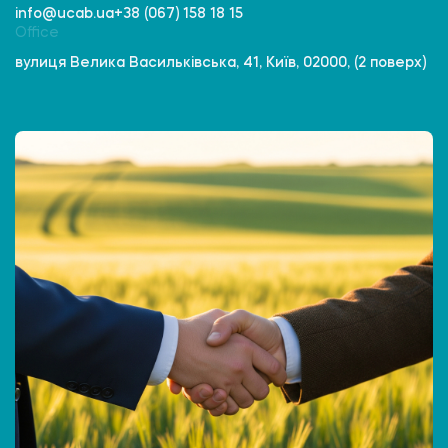
info@ucab.ua
+38 (067) 158 18 15
Office
вулиця Велика Васильківська, 41, Київ, 02000, (2 поверх)