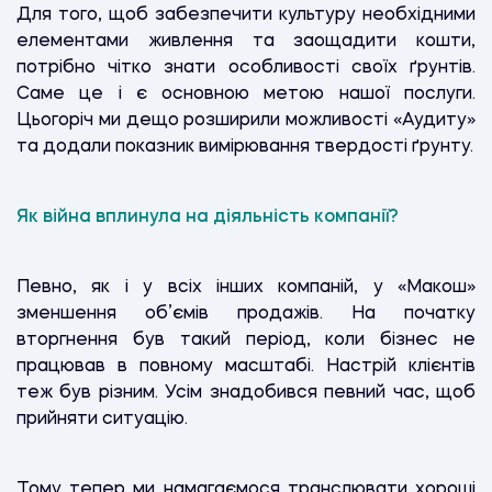
Для того, щоб забезпечити культуру необхідними
елементами живлення та заощадити кошти,
потрібно чітко знати особливості своїх ґрунтів.
Саме це і є основною метою нашої послуги.
Цьогоріч ми дещо розширили можливості «Аудиту»
та додали показник вимірювання твердості ґрунту.
Як війна вплинула на діяльність компанії?
Певно, як і у всіх інших компаній, у «Макош»
зменшення об’ємів продажів. На початку
вторгнення був такий період, коли бізнес не
працював в повному масштабі. Настрій клієнтів
теж був різним. Усім знадобився певний час, щоб
прийняти ситуацію.
Тому тепер ми намагаємося транслювати хороші