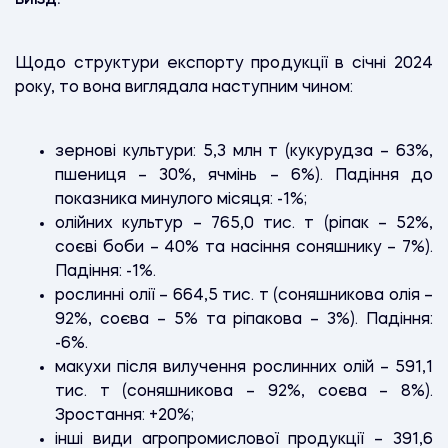
Щодо структури експорту продукції в січні 2024
року, то вона виглядала наступним чином:
зернові культури: 5,3 млн т (кукурудза – 63%,
пшениця – 30%, ячмінь – 6%). Падіння до
показника минулого місяця: -1%;
олійних культур – 765,0 тис. т (ріпак – 52%,
соєві боби – 40% та насіння соняшнику – 7%).
Падіння: -1%.
рослинні олії – 664,5 тис. т (соняшникова олія –
92%, соєва – 5% та ріпакова – 3%). Падіння:
-6%.
макухи після вилучення рослинних олій – 591,1
тис. т (соняшникова – 92%, соєва – 8%).
Зростання: +20%;
інші види агропромислової продукції – 391,6