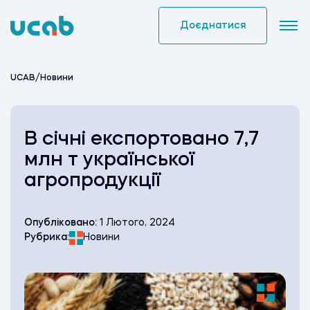
Skip
to
Доєднатися
content
UCAB
/
Новини
В січні експортовано 7,7
млн т української
агропродукції
Опубліковано:
1 Лютого, 2024
Рубрика:
Новини