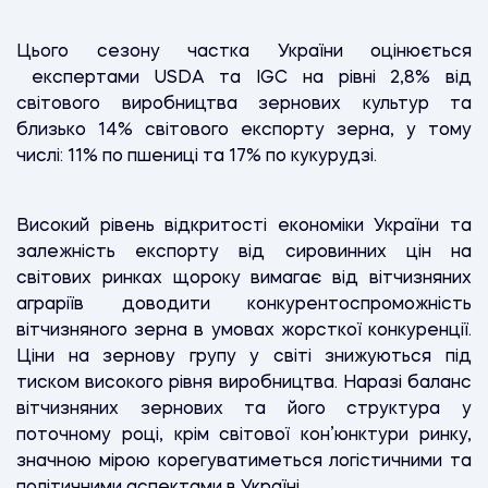
Цього сезону частка України оцінюється
експертами USDA та IGC на рівні 2,8% від
світового виробництва зернових культур та
близько 14% світового експорту зерна, у тому
числі: 11% по пшениці та 17% по кукурудзі.
Високий рівень відкритості економіки України та
залежність експорту від сировинних цін на
світових ринках щороку вимагає від вітчизняних
аграріїв доводити конкурентоспроможність
вітчизняного зерна в умовах жорсткої конкуренції.
Ціни на зернову групу у світі знижуються під
тиском високого рівня виробництва. Наразі баланс
вітчизняних зернових та його структура у
поточному році, крім світової кон’юнктури ринку,
значною мірою корегуватиметься логістичними та
політичними аспектами в Україні.