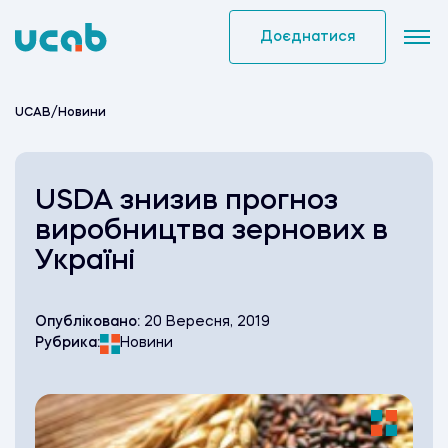
Skip
to
Доєднатися
content
UCAB
/
Новини
USDA знизив прогноз
виробництва зернових в
Україні
Опубліковано:
20 Вересня, 2019
Рубрика:
Новини