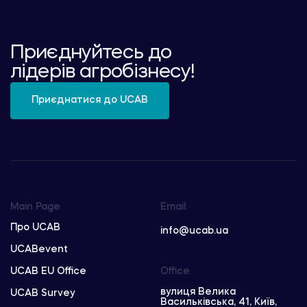
Приєднуйтесь до
лідерів агробізнесу!
Приєднатися до UCAB
Main Page
Email
Про UCAB
info@ucab.ua
UCABevent
UCAB EU Office
Office
вулиця Велика
UCAB Survey
Васильківська, 41, Київ,