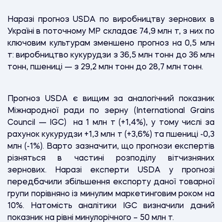
Наразі прогноз USDA по виробництву зернових в
Україні в поточному МР складає 74,9 млн т, з них по
ключовим культурам зменшено прогноз на 0,5 млн
т: виробництво кукурудзи з 36,5 млн тонн до 36 млн
тонн, пшениці — з 29,2 млн тонн до 28,7 млн тонн.
Прогноз USDA є вищим за аналогічний показник
Міжнародної ради по зерну (International Grains
Council — IGC)
на 1 млн т (+1,4%), у тому числі за
рахунок кукурудзи +1,3 млн т (+3,6%) та пшениці -0,3
млн (-1%). Варто зазначити, що прогнози експертів
різняться в частині розподілу вітчизняних
зернових. Наразі експерти USDA у прогнозі
передбачили збільшення експорту даної товарної
групи порівняно із минулим маркетинговим роком на
10%. Натомість аналітики IGC визначили даний
показник на рівні минулорічного – 50 млн т.