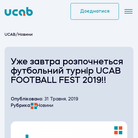
Skip
to
Доєднатися
content
UCAB
/
Новини
Уже завтра розпочнеться
футбольний турнір UCAB
FOOTBALL FEST 2019!!
Опубліковано:
31 Травня, 2019
Рубрика:
Новини