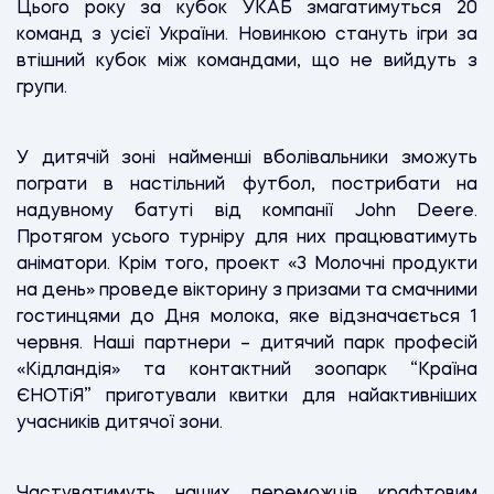
Цього року за кубок УКАБ змагатимуться 20
команд з усієї України. Новинкою стануть ігри за
втішний кубок між командами, що не вийдуть з
групи.
У дитячій зоні найменші вболівальники зможуть
пограти в настільний футбол, пострибати на
надувному батуті від компанії John Deere.
Протягом усього турніру для них працюватимуть
аніматори. Крім того, проект «3 Молочні продукти
на день» проведе вікторину з призами та смачними
гостинцями до Дня молока, яке відзначається 1
червня. Наші партнери – дитячий парк професій
«Кідландія» та контактний зоопарк “Країна
ЄНОТіЯ” приготували квитки для найактивніших
учасників дитячої зони.
Частуватимуть наших переможців крафтовим