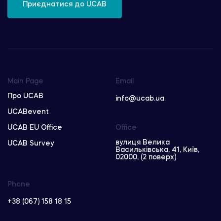
Приєднатися до UCAB
Main Page
Email
Про UCAB
info@ucab.ua
UCABevent
UCAB EU Office
Office
вулиця Велика
UCAB Survey
Васильківська, 41, Київ,
02000, (2 поверх)
Phone
+38 (067) 158 18 15