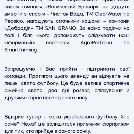
пивом компанія «Волинський Бровар», не дадуть
вмерти зі спраги – Чистая Вода, TM ClearWater та
Pepsico, нагодують смачними кашами – компанія
«Добродія» ТМ SAN GRANO. За всіма подіями на
полі і біля нього допоможуть слідкувати наші
інформаційні партнери AgroPortal.ua та
Smartfarming.
Запрошуємо і Вас прийти і підтримати свої
команди. Протягом цього вікенду ви відчуєте не
лише свято футболу. Це буде велике спортивне
сімейне свято, два дні розваг, спілкування з
друзями і гарно проведеного часу.
Відкриє турнір – зірка українського футболу. Хто
саме? Нехай це залишиться приємним сюрпризом
для тих, хто прийде з самого ранку.