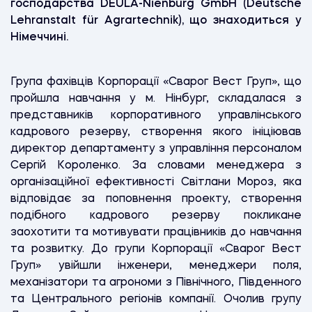
господарства
DEULA-Nienburg GmbH
(Deutsche
Lehranstalt f
ü
r Agrartechnik),
що
знаходиться
у
Німеччині
.
Група фахівців Корпорації «Сварог Вест Груп», що
пройшла навчання у м. Нінбург, складалася з
представників корпоративного управлінського
кадрового резерву, створення якого ініціював
директор департаменту з управління персоналом
Сергій Короленко. За словами менеджера з
організаційної ефективності Світлани Мороз, яка
відповідає за поповнення проекту, створення
подібного кадрового резерву покликане
заохотити та мотивувати працівників до навчання
та розвитку. До групи Корпорації «Сварог Вест
Груп» увійшли інженери, менеджери поля,
механізатори та агрономи з Північного, Південного
та Центрального регіонів компанії. Очолив групу