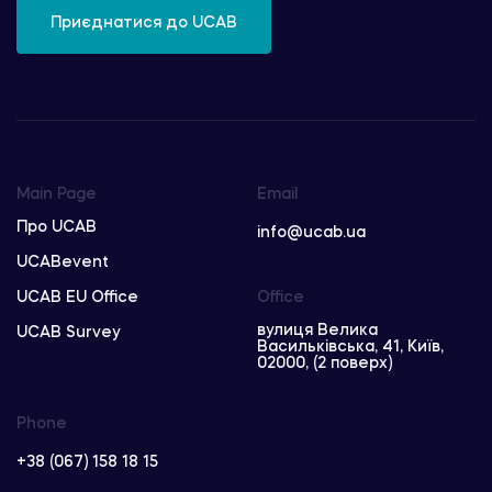
Приєднатися до UCAB
Main Page
Email
Про UCAB
info@ucab.ua
UCABevent
UCAB EU Office
Office
вулиця Велика
UCAB Survey
Васильківська, 41, Київ,
02000, (2 поверх)
Phone
+38 (067) 158 18 15