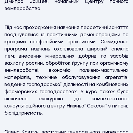
Дмитро Зайцев, начальник Центру точного
землеробства.
Під час проходження навчання теоретичні заняття
поєднувалися із практичними демонстраціями та
кращими професійними практиками. Семиденна
програма навчань охоплювала широкий спектр
тем: внесення мінеральних добрив та засобів
захисту рослин, обробіток ґрунту при органічному
землеробстві, економію паливно-мастильних
матеріалів, технічне обслуговування агрегатів,
ведення господарської діяльності на комбінованих
фермерських господарствах. У курс також було
включено екскурсію до компетентного
консультаційного центру Нижньої Саксонії з питань
біопідприємств.
Олена Ковтун, заступник генерального директора