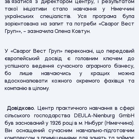
зв’язатися з директором центру, і результатом
такої ініціативи стало навчання у Німеччині
українських спеціалістів. Уся програма була
зорієнтована на запит та потреби «Сварог Вест
Груп»», – зазначила Олена Ковтун.
У «Сварог Вест Груп» переконані, що передовий
європейський досвід є головним ключем до
успішного ведення сучасного аграрного бізнесу,
бо лише навчаючись у кращих можна
вдосконалювати кожного окремого фахівця та
компанію в цілому.
Довідково
.
Центр практичного навчання в сфері
сільського господарства DEULA-Nienburg GmbH
був заснований у 1926 році в м. Нінбург (Німеччина).
Він оснащений сучасним навчально-підготовчим
комплексом з приміщеннями для занять та займає