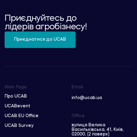
Приєднуйтесь до
лідерів агробізнесу!
Приєднатися до UCAB
Main Page
Email
Про UCAB
info@ucab.ua
UCABevent
UCAB EU Office
Office
вулиця Велика
UCAB Survey
Васильківська, 41, Київ,
02000, (2 поверх)