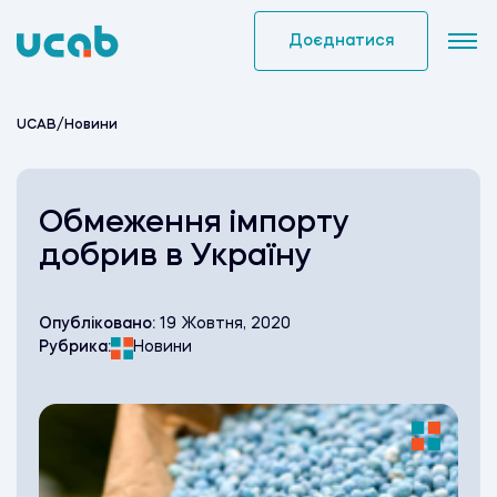
Skip
to
Доєднатися
content
UCAB
/
Новини
Обмеження імпорту
добрив в Україну
Опубліковано:
19 Жовтня, 2020
Рубрика:
Новини