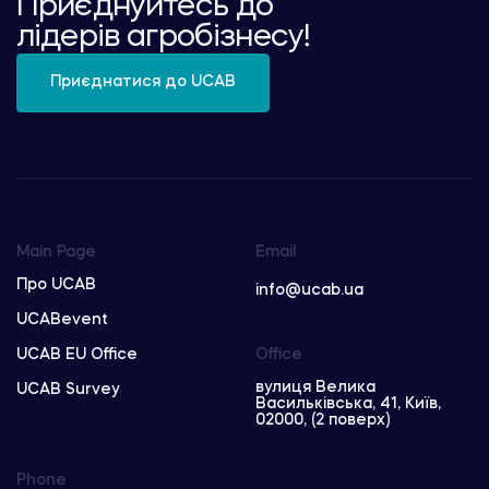
Приєднуйтесь до
лідерів агробізнесу!
Приєднатися до UCAB
Main Page
Email
Про UCAB
info@ucab.ua
UCABevent
UCAB EU Office
Office
вулиця Велика
UCAB Survey
Васильківська, 41, Київ,
02000, (2 поверх)
Phone