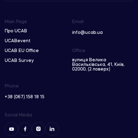
Main Page
Email
Про UCAB
info@ucab.ua
UCABevent
UCAB EU Office
Office
вулиця Велика
UCAB Survey
Васильківська, 41, Київ,
02000, (2 поверх)
Phone
+38 (067) 158 18 15
Social Media