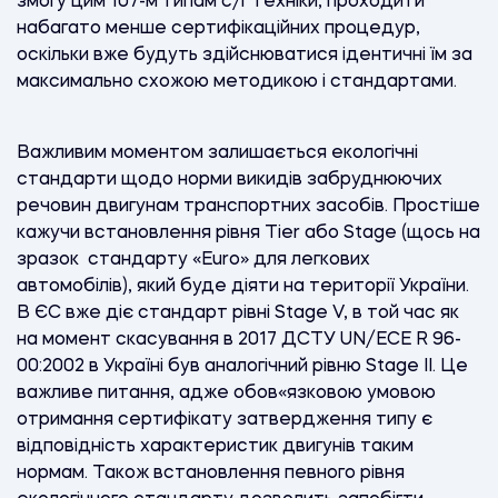
змогу цим 107-м типам с/г техніки, проходити
набагато менше сертифікаційних процедур,
оскільки вже будуть здійснюватися ідентичні їм за
максимально схожою методикою і стандартами.
Важливим моментом залишається екологічні
стандарти щодо норми викидів забруднюючих
речовин двигунам транспортних засобів. Простіше
кажучи встановлення рівня Tier або Stage (щось на
зразок стандарту «Euro» для легкових
автомобілів), який буде діяти на території України.
В ЄС вже діє стандарт рівні Stage V, в той час як
на момент скасування в 2017 ДСТУ UN/ECE R 96-
00:2002 в Україні був аналогічний рівню Stage II. Це
важливе питання, адже обов«язковою умовою
отримання сертифікату затвердження типу є
відповідність характеристик двигунів таким
нормам. Також встановлення певного рівня