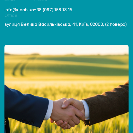
info@ucab.ua
+38 (067) 158 18 15
Office
вулиця Велика Васильківська, 41, Київ, 02000, (2 поверх)