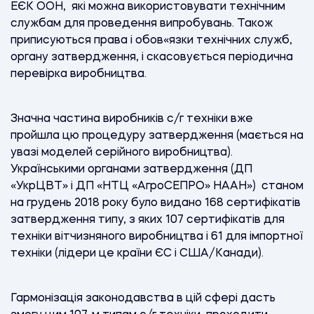
ЕЄК ООН, які можна використовувати технічним
службам для проведення випробувань. Також
приписуються права і обов«язки технічних служб,
органу затвердження, і скасовується періодична
перевірка виробництва.
Значна частина виробників с/г техніки вже
пройшла цю процедуру затвердження (мається на
увазі моделей серійного виробництва).
Українськими органами затвердження (ДП
«УкрЦВТ» і ДП «НТЦ «АгроСЕПРО» НААН») станом
на грудень 2018 року було видано 168 сертифікатів
затвердження типу, з яких 107 сертифікатів для
техніки вітчизняного виробництва і 61 для імпортної
техніки (лідери це країни ЄС і США/Канади).
Гармонізація законодавства в цій сфері дасть