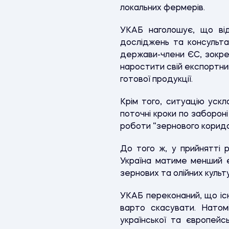
локальних фермерів.
УКАБ наголошує, що ві
досліджень та консультац
держави-члени ЄС, зокрем
наростити свій експортни
готової продукції.
Крім того, ситуацію ускл
поточні кроки по заборон
роботи “зернового корид
До того ж, у прийнятті
Україна матиме менший е
зернових та олійних культу
УКАБ переконаний, що існ
варто скасувати. Натом
української та європейс