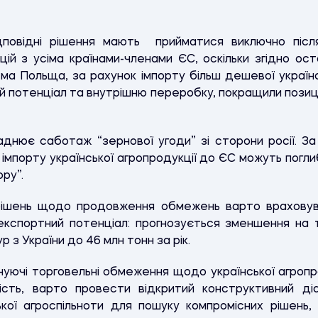
дповідні рішення мають прийматися виключно післ
ій з усіма країнами-членами ЄС, оскільки згідно оста
а Польща, за рахунок імпорту більш дешевої українс
й потенціал та внутрішню переробку, покращили позиції
аднює саботаж “зернової угоди” зі сторони росії. З
і імпорту української агропродукції до ЄС можуть пог
ору”.
 рішень щодо продовження обмежень варто враховув
кспортний потенціал: прогнозується зменшення на 
р з України до 46 млн тонн за рік.
уючі торговельні обмеження щодо української агропро
ість, варто провести відкритий конструктивний ді
ької агроспільноти для пошуку компромісних рішен