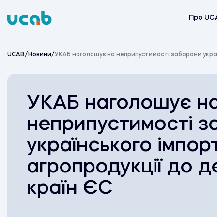
Skip
to
Про UC
content
UCAB
/
Новини
/
УКАБ наголошує на неприпустимості заборони украї
УКАБ наголошує н
неприпустимості з
українського імпор
агропродукції до д
країн ЄС