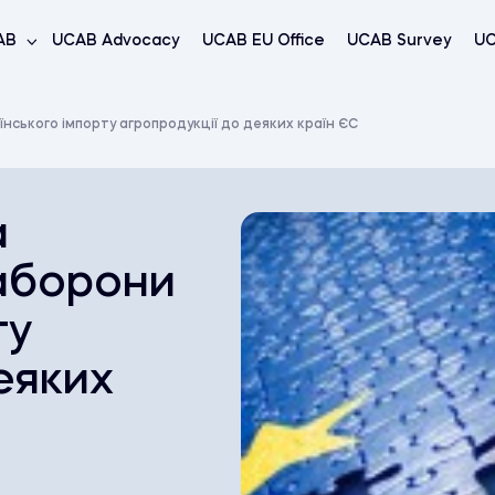
AB
UCAB Advocacy
UCAB EU Office
UCAB Survey
UC
нського імпорту агропродукції до деяких країн ЄС
а
аборони
ту
еяких