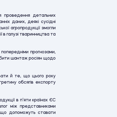
я проведення детальних
нніх даних, деякі сусідні
ької агропродукції змогли
 в галузі тваринництва та
а попередніми прогнозами,
либити шантаж росіян щодо
ати й те, що цього року
третину обсягів експорту
дукції в п’яти країнах ЄС
алог між представниками
ь, що допоможуть ставати