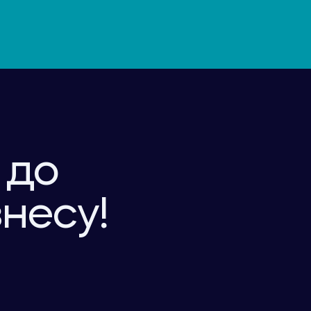
 до
знесу!