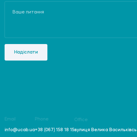
Надіслати
Email
Phone
Office
вулиця Велика Васильківська
info@ucab.ua
+38 (067) 158 18 15