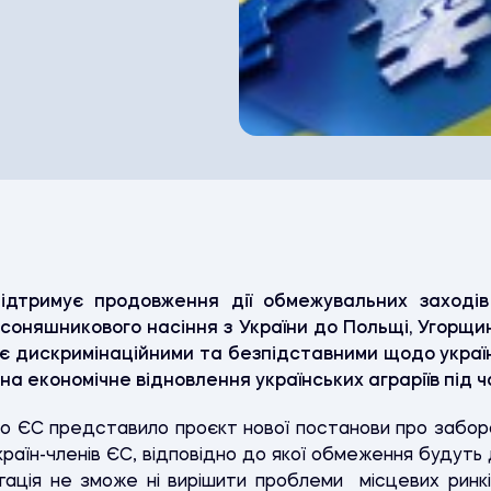
ідтримує продовження дії обмежувальних заходів
 соняшникового насіння з України до Польщі, Угорщин
ї є дискримінаційними та безпідставними щодо українс
а економічне відновлення українських аграріїв під ча
о ЄС представило проєкт нової постанови про заборо
 країн-членів ЄС, відповідно до якої обмеження будуть
нгація не зможе ні вирішити проблеми місцевих ринкі