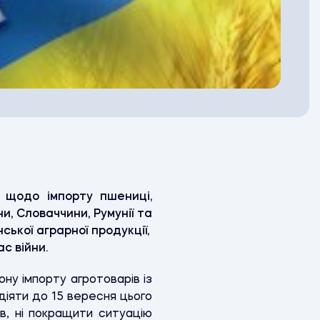
 щодо імпорту пшениці,
и, Словаччини, Румунії та
ької аграрної продукції,
с війни.
ну імпорту агротоварів із
 діяти до 15 вересня цього
в, ні покращити ситуацію