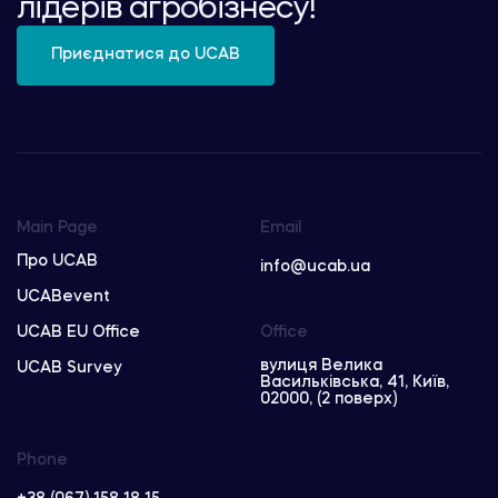
лідерів агробізнесу!
Приєднатися до UCAB
Main Page
Email
Про UCAB
info@ucab.ua
UCABevent
UCAB EU Office
Office
вулиця Велика
UCAB Survey
Васильківська, 41, Київ,
02000, (2 поверх)
Phone