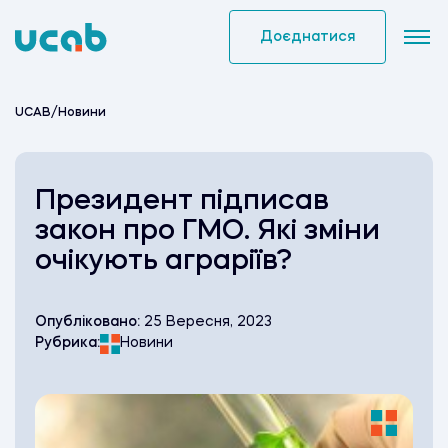
Skip
to
Доєднатися
content
UCAB
/
Новини
Президент підписав
закон про ГМО. Які зміни
очікують аграріїв?
Опубліковано:
25 Вересня, 2023
Рубрика:
Новини