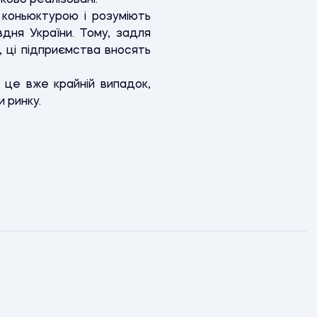
ово реалізовані.
 коньюктурою і розуміють
дня України. Тому, задля
, ці підприємства вносять
к це вже крайній випадок,
и ринку.