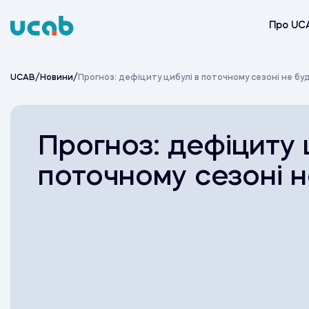
Skip
to
Про UC
content
UCAB
/
Новини
/
Прогноз: дефіциту цибулі в поточному сезоні не бу
Прогноз: дефіциту 
поточному сезоні н