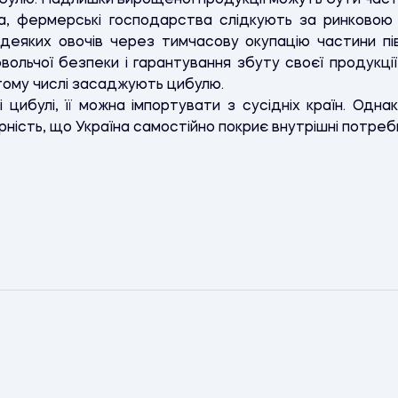
булю. Надлишки вирощеної продукції можуть бути частк
ва, фермерські господарства слідкують за ринковою
деяких овочів через тимчасову окупацію частини пів
ольчої безпеки і гарантування збуту своєї продукції
в тому числі засаджують цибулю.
 цибулі, її можна імпортувати з сусідніх країн. Одна
ірність, що Україна самостійно покриє внутрішні потреб