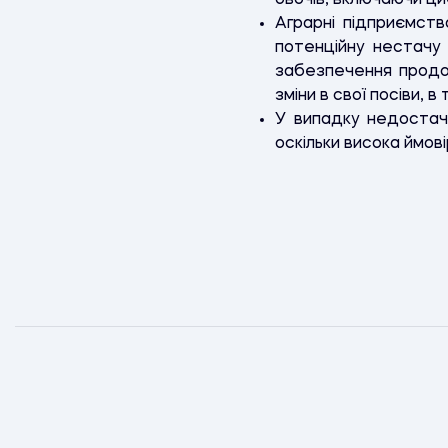
овочів, включаючи ци
Аграрні підприємст
потенційну нестачу 
забезпечення продов
зміни в свої посіви, 
У випадку недостачі
оскільки висока ймов