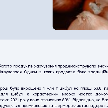
 багато продуктів харчування продемонструвала знач
лізувалася. Одним із таких продуктів була традицій
році було вирощено 1 млн т цибулі на площі 53,8 тис.
і, для цибулі є характерним висока частка домог
тами 2021 року вона становила 89%. Відповідно, на баз
дукція від промислових та фермерських господарств,