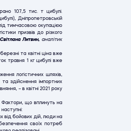
ано 107,5 тис. т цибулі.
ибулі), Дніпропетровській
 під тимчасовою окупацією
істики призвів до різкого
Світлана Литвин,
аналітик
березні та квітні ціна вже
ок травня 1 кг цибулі вже
ження логістичних шляхів,
 та здійснення імпортних
вняння, – в квітні 2021 року
. Фактори, що вплинуть на
 наступні:
х від бойових дій, люди на
абезпечення своїх потреб