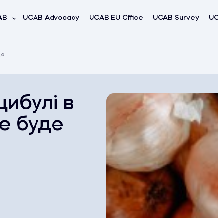
AB
UCAB Advocacy
UCAB EU Office
UCAB Survey
UC
де
цибулі в
е буде