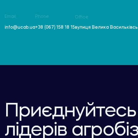
Email
Phone
Office
вулиця Велика Васильківська
info@ucab.ua
+38 (067) 158 18 15
Приєднуйтесь
лідерів агробі