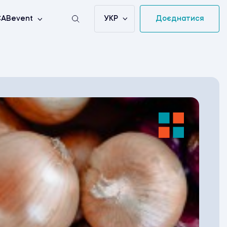
УКР
Доєднатися
ABevent