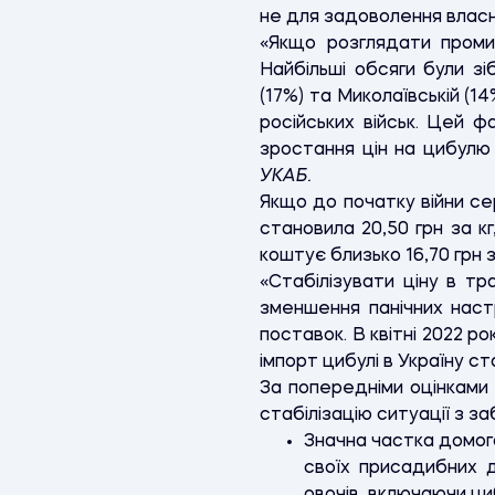
не для задоволення власни
«Якщо розглядати промис
Найбільші обсяги були зі
(17%) та Миколаївській (
російських військ. Цей ф
зростання цін на цибулю 
УКАБ.
Якщо до початку війни сер
становила 20,50 грн за к
коштує близько 16,70 грн за
«Стабілізувати ціну в тр
зменшення панічних наст
поставок. В квітні 2022 рок
імпорт цибулі в Україну ст
За попередніми оцінками 
стабілізацію ситуації з з
Значна частка домого
своїх присадибних 