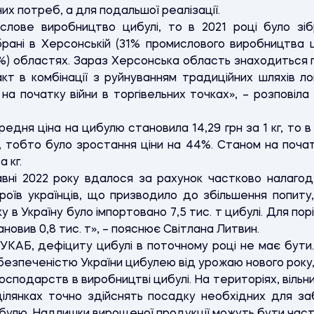
х потреб, а для подальшої реалізації.
лове виробництво цибулі, то в 2021 році було зібр
брані в Херсонській (31% промислового виробництва ц
14%) областях. Зараз Херсонська область знаходиться
акт в комбінації з руйнуванням традиційних шляхів лог
на початку війни в торгівельних точках», – розповіла
едня ціна на цибулю становила 14,29 грн за 1 кг, то в 
г, тобто було зростання ціни на 44%. Станом на почат
 кг.
авні 2022 року вдалося за рахунок частково налагод
роїв українців, що призводило до збільшення попиту,
у в Україну було імпортовано 7,5 тис. т цибулі. Для порі
ановив 0,8 тис. т», – пояснює Світлана Литвин.
УКАБ, дефіциту цибулі в поточному році не має бути
абезпеченістю України цибулею від урожаю нового року,
сподарств в виробництві цибулі. На територіях, вільни
ділянках точно здійснять посадку необхідних для з