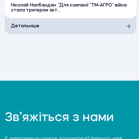
Ніколай Налбандян: “Для компанії “ТМ-АГРО” війна
стала тригером акт...
Детальніше
Зв’яжіться з нами
Є запитання чи хочете доєднатися? Напишіть нам!