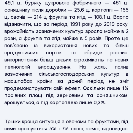
49,1 ц, буряку цукрового фабричного — 461 ц,
соняшнику після доробки — 25,6 ц, картоплі — 155
ц, овочів — 214 ц фруктів та ягід — 108,1 ц. Варто
відзначити, що за період 1991 року до 2019 року,
врожайність зазначених культур зросла майже в 2
рази, а фруктів та ягід майже в 5 разів. Проте це
пов’язано із використання нових та більш
продуктивних сортів та гібридів рослин,
використання більш дієвих агрохімікатів та нових
технологій вирощування. На жаль, полив
зазначених сільськогосподарських культур в
масштабах країни за даний період не зміг
продемонструвати свій ефект.
Оскільки лише 1%
посівних площ під зерновими та соняшником
зрошується, а під картоплею лише 0,3%.
Трішки краща ситуація з овочами та фруктами, під
ними зрошується 5% і 7% площ землі, відповідно.