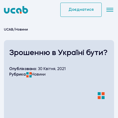
Skip
to
Доєднатися
content
UCAB
/
Новини
Зрошенню в Україні бути?
Опубліковано:
30 Квітня, 2021
Рубрика:
Новини