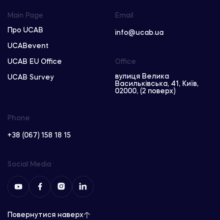
Main Page
Email
Про UCAB
info@ucab.ua
UCABevent
UCAB EU Office
Office
вулиця Велика
UCAB Survey
Васильківська, 41, Київ,
02000, (2 поверх)
Phone
+38 (067) 158 18 15
Social Media
Повернутися наверх