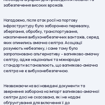
забезпечення високих врожаїв.
Нагадаємо, після атак росії на портову
інфраструктуру було заборонено перевалку,
зберігання, обробку, транспортування,
накопичення вибухонебезпечних вантажів, серед
яких опинились аміачна селітра. Асоціації
розуміють небезпеку, і саме тому було
запропоновано альтернативу – вапняково-аміачну
селітру, адже національні та міжнародні
стандарти встановлюють, що вапняково-аміачна
селітра не є вибухонебезпечною.
Незважаючи на всі наведені документи та
звернення заборона на імпорт вапняково-аміачної
селітри досі не скасована, як і не надані
обґрунтування для включення її до