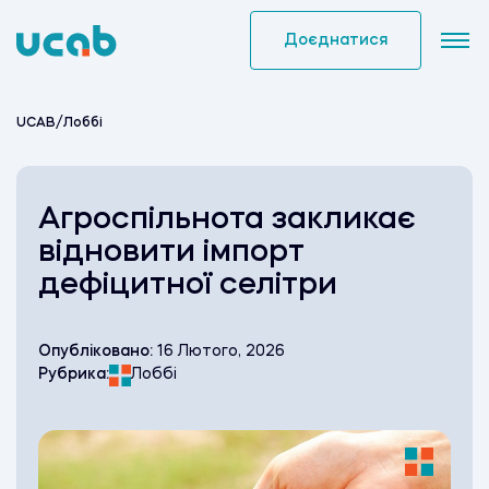
Skip
to
Доєднатися
content
UCAB
/
Лоббі
Агроспільнота закликає
відновити імпорт
дефіцитної селітри
Опубліковано:
16 Лютого, 2026
Рубрика:
Лоббі