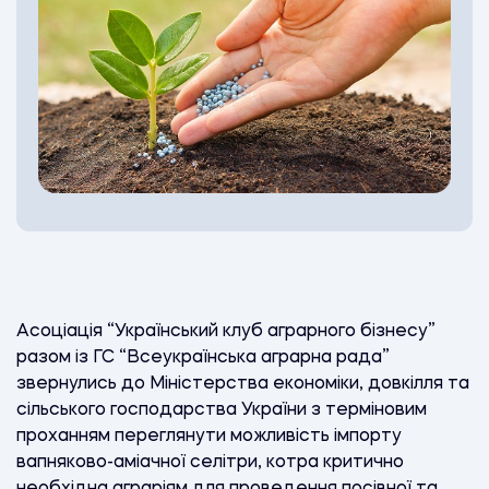
Асоціація “Український клуб аграрного бізнесу”
разом із ГС “Всеукраїнська аграрна рада”
звернулись до Міністерства економіки, довкілля та
сільського господарства України з терміновим
проханням переглянути можливість імпорту
вапняково-аміачної селітри, котра критично
необхідна аграріям для проведення посівної та