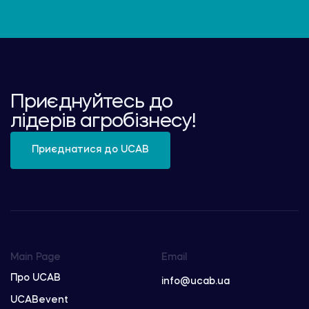
Приєднуйтесь до
лідерів агробізнесу!
Приєднатися до UCAB
Main Page
Email
Про UCAB
info@ucab.ua
UCABevent